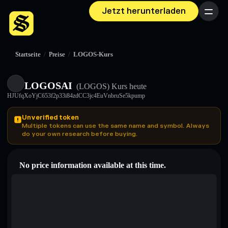
Jetzt herunterladen
Menü
Startseite
/
Preise
/
LOGOS-Kurs
LOGOSAI
(LOGOS)
Kurs heute
HJUfqXoYjC653f2p33i84zdCC3jc4EuVnbruSe5kpump
Unverified token
Multiple tokens can use the same name and symbol. Always
do your own research before buying.
No price information available at this time.