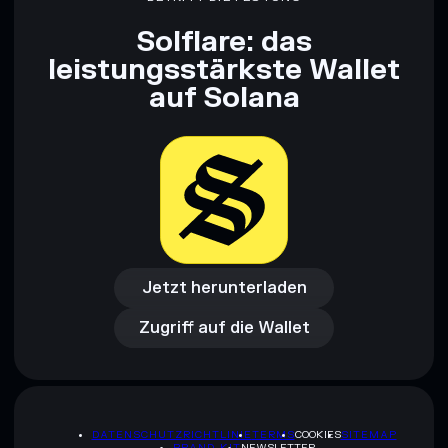
Solflare: das
leistungsstärkste Wallet
auf Solana
Jetzt herunterladen
Zugriff auf die Wallet
Jetzt herunterladen
Zugriff auf die Wallet
DATENSCHUTZRICHTLINIE
TERMS
COOKIES
SITEMAP
BRAND-KIT
NEWSLETTER