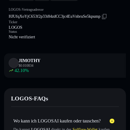
LOGOS-Vertragsadresse
HJUfqXoYjC653f2p33i84zdCC3jc4EuVnbruSe5kpump
Ticker
LOGOS
Status
Nicht verifiziert
JIMOTHY
$
0.010834
42.10
%
LOGOS-FAQs
Wo kann ich LOGOSAI kaufen oder tauschen?
Du kannst
LOGOSAI
direkt in der
Solflare-Wallet
kaufen,