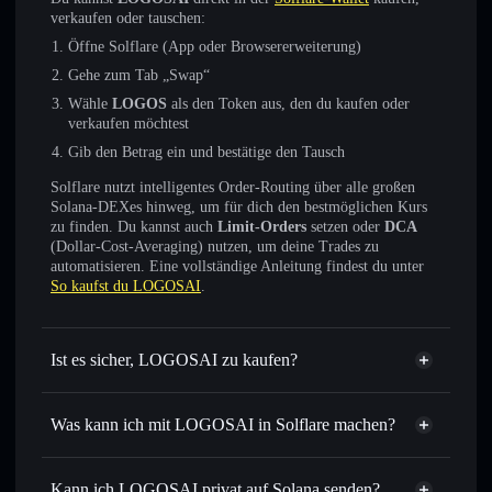
verkaufen oder tauschen:
Öffne Solflare (App oder Browsererweiterung)
Gehe zum Tab „Swap“
Wähle
LOGOS
als den Token aus, den du kaufen oder
verkaufen möchtest
Gib den Betrag ein und bestätige den Tausch
Solflare nutzt intelligentes Order-Routing über alle großen
Solana-DEXes hinweg, um für dich den bestmöglichen Kurs
zu finden. Du kannst auch
Limit-Orders
setzen oder
DCA
(Dollar-Cost-Averaging) nutzen, um deine Trades zu
automatisieren. Eine vollständige Anleitung findest du unter
So kaufst du LOGOSAI
.
Ist es sicher, LOGOSAI zu kaufen?
LOGOSAI
nicht verifiziert
Was kann ich mit LOGOSAI in Solflare machen?
LOGOSAI
Solflare-Wallet
Sofort tauschen
– handle LOGOS gegen SOL, USDC oder
Kann ich LOGOSAI privat auf Solana senden?