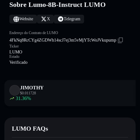
Sobre Lumo-8B-Instruct LUMO
Website
X
Telegram
Endereço do Contrato de LUMO
4FkNq8RcCYg4ZGDWh14scJ7ej3m5vMjYTcWoJVkupump
Ticker
LUMO
Estado
Verificado
JIMOTHY
$
0.011728
31.36
%
LUMO FAQs