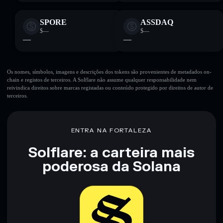
SPORE
ASSDAQ
$—
$—
—
—
Os nomes, símbolos, imagens e descrições dos tokens são provenientes de metadados on-
chain e registos de terceiros. A Solflare não assume qualquer responsabilidade nem
reivindica direitos sobre marcas registadas ou conteúdo protegido por direitos de autor de
terceiros.
ENTRA NA FORTALEZA
Solflare: a carteira mais
poderosa da Solana