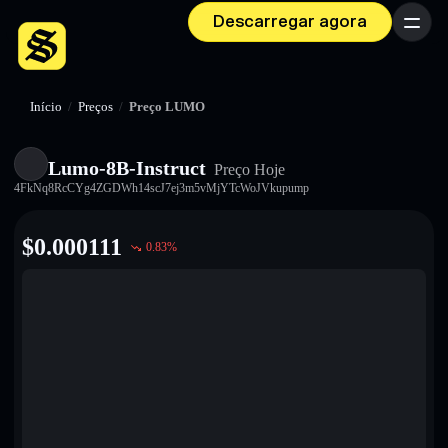
Descarregar agora
Menu
Início
/
Preços
/
Preço LUMO
Lumo-8B-Instruct
Preço Hoje
4FkNq8RcCYg4ZGDWh14scJ7ej3m5vMjYTcWoJVkupump
$
0.000111
0.83
%