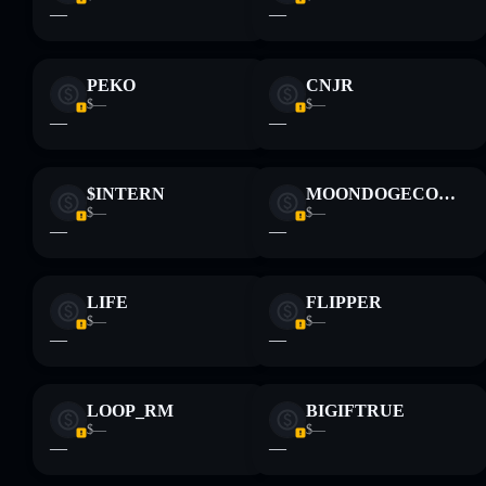
—
—
PEKO
CNJR
$—
$—
—
—
$INTERN
MOONDOGECOIN
$—
$—
—
—
LIFE
FLIPPER
$—
$—
—
—
LOOP_RM
BIGIFTRUE
$—
$—
—
—