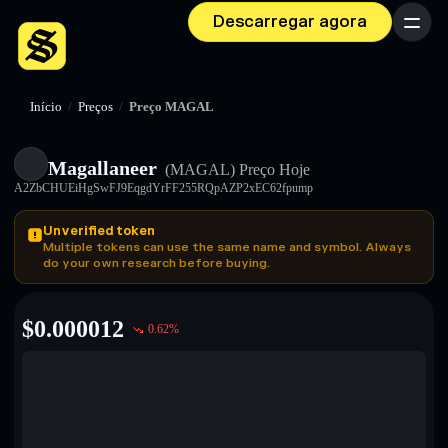
Descarregar agora
Menu
Início
/
Preços
/
Preço MAGAL
Magallaneer
(MAGAL)
Preço Hoje
A2ZbCHUEiHgSwFJ9EqgdYrFF255RQpAZP2xEC62fpump
Unverified token
Multiple tokens can use the same name and symbol. Always
do your own research before buying.
$
0.000012
0.62
%