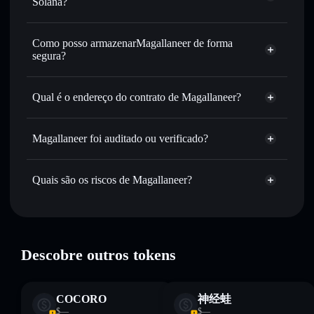
Solana?
encaminhamento inteligente de ordens para obteres o
Agregador de Privacidade
melhor preço disponível
Como posso armazenarMagallaneer de forma
Definir ordens limite
— automatizar transações ao teu
segura?
preço-alvo para MAGAL
Utilizar DCA
— investir de forma faseada ao longo do
Magallaneer
tempo em MAGAL
carteira não-custodial
Solflare
Qual é o endereço do contrato de Magallaneer?
Enviar de forma privada
— transferir MAGAL sem
associar publicamente as carteiras usando o Agregador de
Magallaneer
Solflare
Magallaneer
Privacidade integrado da Solflare
A2ZbCHUEiHgSwFJ9EqgdYrFF255RQpAZP2xEC62fpump
Magallaneer foi auditado ou verificado?
Agregador de Privacidade
Acompanhar em tempo real
— monitorizar o preço,
Magallaneer
não está verificado
volume, capitalização de mercado e liquidez de MAGAL
MAGAL
Carteira
Quais são os riscos de Magallaneer?
Manter em segurança
— guardar MAGAL numa carteira
Solflare
não-custodial onde controlas as tuas chaves privadas
Principais riscos para Magallaneer:
Descobre outros tokens
Aviso legal: Esta informação é apenas para fins educativos e
não constitui aconselhamento financeiro. Faz sempre a tua
COCORO
神经蛙
pesquisa. Dados fornecidos pelo rugcheck.xyz.
$—
$—