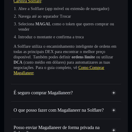
Carteira Solflare
:
Abre a Solflare (app móvel ou extensão de navegador)
Navega até ao separador Trocar
Seleciona
MAGAL
como o token que queres comprar ou
vender
Introduz o montante e confirma a troca
A Solflare utiliza o encaminhamento inteligente de ordens em
todas as principais DEX para encontrar o melhor preço
disponível. Também podes definir
ordens limite
ou utilizar
DCA
(custo médio em dólares) para automatizares as tuas
negociações. Para o guia completo, vê
Como Comprar
Magallaneer
.
É seguro comprar Magallaneer?
Magallaneer
não está verificado
O que posso fazer com Magallaneer na Solflare?
Magallaneer
Carteira Solflare
Trocar instantaneamente
— trocar MAGAL por SOL,
Posso enviar Magallaneer de forma privada na
USDC ou milhares de outros tokens Solana com