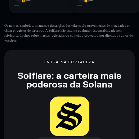
$—
$—
—
—
Os nomes, símbolos, imagens e descrições dos tokens são provenientes de metadados on-
chain e registos de terceiros. A Solflare não assume qualquer responsabilidade nem
reivindica direitos sobre marcas registadas ou conteúdo protegido por direitos de autor de
terceiros.
ENTRA NA FORTALEZA
Solflare: a carteira mais
poderosa da Solana
Baixar agora