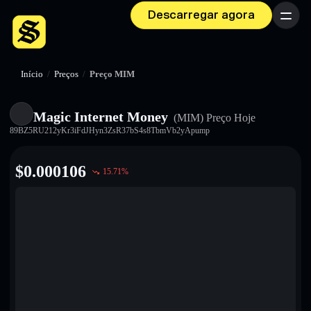
Descarregar agora
Menu
Início
/
Preços
/
Preço MIM
Magic Internet Money
(MIM)
Preço Hoje
89BZ5RU212yKr3iFdJHyn3ZsR37bS4s8TbmVb2yApump
$
0.000106
15.71
%