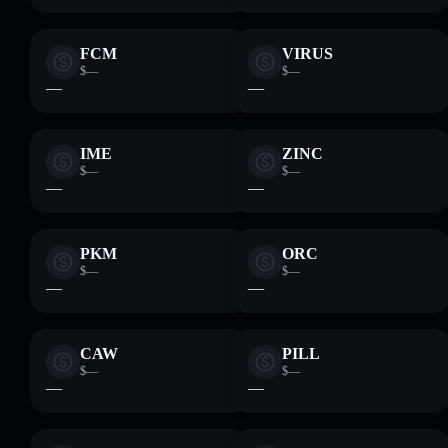
FCM
VIRUS
$—
$—
—
—
IME
ZINC
$—
$—
—
—
PKM
ORC
$—
$—
—
—
CAW
PILL
$—
$—
—
—