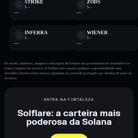
STRIKE
ZODS
$—
$—
—
—
INFERRA
WIENER
$—
$—
—
—
Os nomes, símbolos, imagens e descrições dos tokens são provenientes de metadados on-
chain e registos de terceiros. A Solflare não assume qualquer responsabilidade nem
reivindica direitos sobre marcas registadas ou conteúdo protegido por direitos de autor de
terceiros.
ENTRA NA FORTALEZA
Solflare: a carteira mais
poderosa da Solana