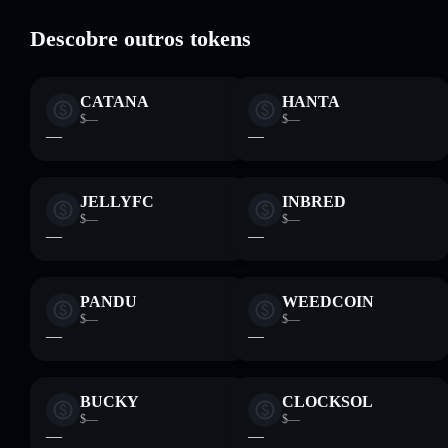
Solflare
Descobre outros tokens
CATANA
HANTA
$—
$—
—
—
JELLYFC
INBRED
$—
$—
—
—
PANDU
WEEDCOIN
$—
$—
—
—
BUCKY
CLOCKSOL
$—
$—
—
—