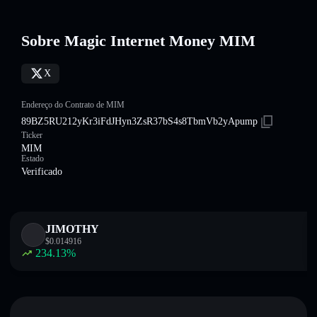
Sobre Magic Internet Money MIM
X
Endereço do Contrato de MIM
89BZ5RU212yKr3iFdJHyn3ZsR37bS4s8TbmVb2yApump
Ticker
MIM
Estado
Verificado
JIMOTHY
$
0.014916
234.13
%