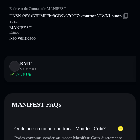
Endereço do Contrato de MANIFEST
HNSNs28YsG2DMFFhr8GBSk67tRTZwmutrmn5TWNLpump
Ticker
MANIFEST
Estado
Não verificado
BMT
$
0.033903
74.30
%
MANIFEST FAQs
Onde posso comprar ou trocar Manifest Coin?
Podes comprar, vender ou trocar
Manifest Coin
diretamente