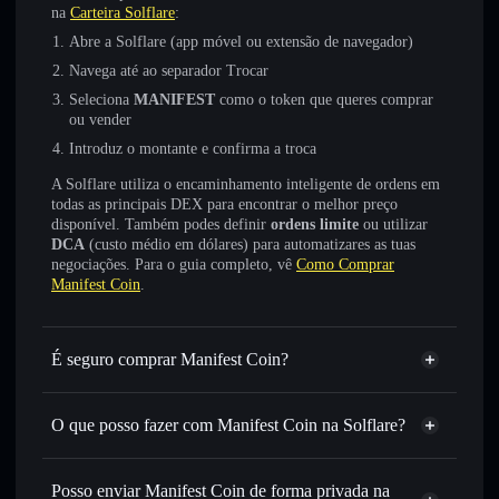
na
Carteira Solflare
:
Abre a Solflare (app móvel ou extensão de navegador)
Navega até ao separador Trocar
Seleciona
MANIFEST
como o token que queres comprar
ou vender
Introduz o montante e confirma a troca
A Solflare utiliza o encaminhamento inteligente de ordens em
todas as principais DEX para encontrar o melhor preço
disponível. Também podes definir
ordens limite
ou utilizar
DCA
(custo médio em dólares) para automatizares as tuas
negociações. Para o guia completo, vê
Como Comprar
Manifest Coin
.
É seguro comprar Manifest Coin?
Manifest Coin
não está verificado
O que posso fazer com Manifest Coin na Solflare?
Manifest Coin
Carteira Solflare
Trocar instantaneamente
— trocar MANIFEST por SOL,
Posso enviar Manifest Coin de forma privada na