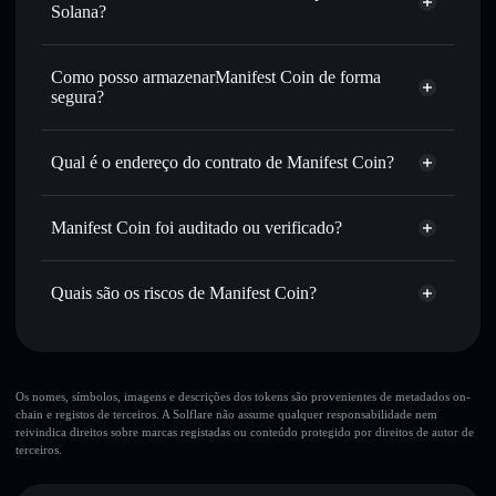
USDC ou milhares de outros tokens Solana com
Solana?
encaminhamento inteligente de ordens para obteres o
Agregador de Privacidade
melhor preço disponível
Como posso armazenarManifest Coin de forma
Definir ordens limite
— automatizar transações ao teu
segura?
preço-alvo para MANIFEST
Utilizar DCA
— investir de forma faseada ao longo do
Manifest Coin
tempo em MANIFEST
carteira não-custodial
Solflare
Qual é o endereço do contrato de Manifest Coin?
Enviar de forma privada
— transferir MANIFEST sem
associar publicamente as carteiras usando o Agregador de
Manifest Coin
Solflare
Manifest Coin
Privacidade integrado da Solflare
Manifest Coin foi auditado ou verificado?
Agregador de Privacidade
HNSNs28YsG2DMFFhr8GBSk67tRTZwmutrmn5TWNLpump
Acompanhar em tempo real
— monitorizar o preço,
Manifest Coin
não está verificado
volume, capitalização de mercado e liquidez de
MANIFEST
Quais são os riscos de Manifest Coin?
MANIFEST
Carteira
Manter em segurança
— guardar MANIFEST numa
Solflare
carteira não-custodial onde controlas as tuas chaves privadas
Principais riscos para Manifest Coin:
10 principais carteiras
Os nomes, símbolos, imagens e descrições dos tokens são provenientes de metadados on-
chain e registos de terceiros. A Solflare não assume qualquer responsabilidade nem
Manifest Coin
reivindica direitos sobre marcas registadas ou conteúdo protegido por direitos de autor de
única carteira
terceiros.
Manifest Coin
Manifest Coin
liquidez limitada