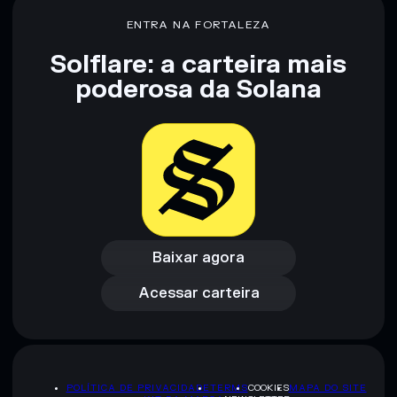
80% de concentração
Manifest Coin
ENTRA NA FORTALEZA
Solflare: a carteira mais
Aviso legal: Esta informação é apenas para fins educativos e
poderosa da Solana
não constitui aconselhamento financeiro. Faz sempre a tua
pesquisa. Dados fornecidos pelo rugcheck.xyz.
Baixar agora
Acessar carteira
Baixar agora
Acessar carteira
POLÍTICA DE PRIVACIDADE
TERMS
COOKIES
MAPA DO SITE