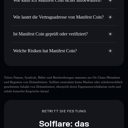
Wie kann ich Manifest Coin sicher aufbewahren?
Limit-Orders setzen
– automatisiere Trades zu deinem
Zielkurs für MANIFEST
Manifest Coin
Durchschnittskosteneffekt nutzen
– Schritt für Schritt
nicht verwahrenden Wallet
Solflare
Wie lautet die Vertragsadresse von Manifest Coin?
per Durchschnittskosteneffekt in MANIFEST einsteigen
Privat senden
– übertrage MANIFEST, ohne Wallets
Manifest Coin
öffentlich zu verknüpfen, mithilfe des in Solflare
HNSNs28YsG2DMFFhr8GBSk67tRTZwmutrmn5TWNLpump
Solflare
Ist Manifest Coin geprüft oder verifiziert?
integrierten Privacy Aggregators
Manifest Coin
Privacy Aggregator
Manifest Coin
derzeit nicht
In Echtzeit verfolgen
– überwache Kurs, Volumen,
Solflare-Wallet
verifiziert
Marktkapitalisierung und Liquidität von MANIFEST
Welche Risiken hat Manifest Coin?
MANIFEST
Sicher verwahren
– halte MANIFEST in einer nicht
verwahrenden Wallet, in der du deine privaten Schlüssel
Hauptrisiken für Manifest Coin:
kontrollierst
Top-10-Wallets
Token-Namen, Symbole, Bilder und Beschreibungen stammen aus On-Chain-Metadaten
und Registern von Drittanbietern. Solflare unterstützt keine Marken oder urheberrechtlich
Manifest Coin
geschützten Inhalte von Drittanbietern, überprüft deren Eigentumsverhältnisse nicht und
einzelne Wallet
erhebt keinerlei Ansprüche darauf.
Manifest Coin
Manifest Coin
begrenzte Liquidität
80 % Konzentration
BETRITT DIE FESTUNG
Manifest Coin
Solflare: das