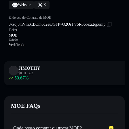
Website
X
Endereço do Contrato de MOE
8xzoj8mVmXtBQm6d2euJGFPvQ2QsTV5R8cdexi2qpump
Ticker
MOE
Estado
Verificado
JIMOTHY
$
0.011392
50.67
%
MOE FAQs
Onde posso comprar ou trocar MOE?