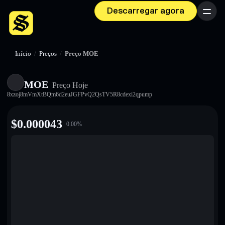
Descarregar agora
Menu
Início
/
Preços
/
Preço MOE
MOE
Preço Hoje
8xzoj8mVmXtBQm6d2euJGFPvQ2QsTV5R8cdexi2qpump
$
0.000043
0.00
%