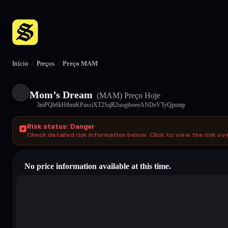
Início
/
Preços
/
Preço MAM
Mom’s Dream
(MAM)
Preço Hoje
3mPQb6kHtbmKPaxsiXT2SqR2uogtboeeANDeVTyQpump
Risk status: Danger
Check detailed risk information below. Click to view the risk ov
No price information available at this time.