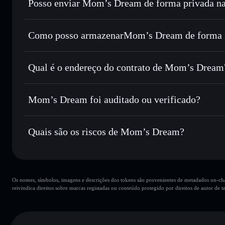
Posso enviar Mom’s Dream de forma privada na
Trocar instantaneamente
— trocar MAM por SOL, USDC o
encaminhamento inteligente de ordens para obteres o melho
Agregador de Privacidade
Definir ordens limite
— automatizar transações ao teu pr
Como posso armazenarMom’s Dream de forma 
Utilizar DCA
— investir de forma faseada ao longo do 
Mom’s Dream
ca
Enviar de forma privada
— transferir MAM sem associar 
Solflare
Mom’s Dream
Privacidade integrado da Solflare
Qual é o endereço do contrato de Mom’s Dream
Acompanhar em tempo real
— monitorizar o preço, volu
Mom’s Dream
Manter em segurança
— guardar MAM numa carteira não-c
3mPQb6kHtbmKPaxsiXT2SqR2uogtboeeANDeVTyQp
Mom’s Dream foi auditado ou verificado?
Carteira Solflare
Mom’s Dream
não está verificado
Quais são os riscos de Mom’s Dream?
Principais riscos para Mom’s Dream:
Os nomes, símbolos, imagens e descrições dos tokens são provenientes de metadados on-chai
carteiras
Mom’s Dream
reivindica direitos sobre marcas registadas ou conteúdo protegido por direitos de autor de te
Mom’s Dream