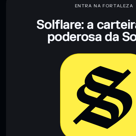
ENTRA NA FORTALEZA
Aviso legal: Esta informação é apenas para fins educativos e
tua pesquisa. Dados fornecidos pelo rugcheck.xyz.
Solflare: a cartei
poderosa da So