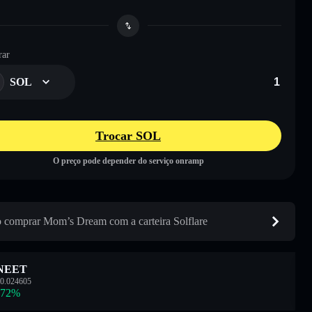
ar
SOL
Trocar SOL
O preço pode depender do serviço onramp
comprar Mom’s Dream com a carteira Solflare
NEET
0.024605
.72
%