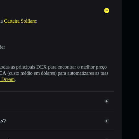
na
Carteira Solflare
:
der
 todas as principais DEX para encontrar o melhor preço
CA
(custo médio em dólares) para automatizares as tuas
 Dream
.
re?