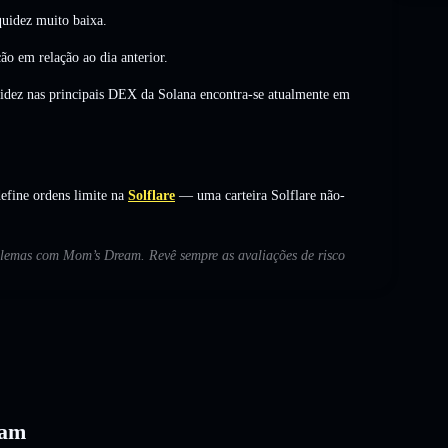
uidez muito baixa.
ção
em relação ao dia anterior.
uidez nas principais DEX da Solana encontra-se atualmente em
fine ordens limite na
Solflare
— uma carteira Solflare não-
roblemas com Mom’s Dream. Revê sempre as avaliações de risco
eam