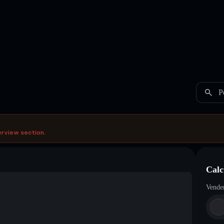
P
erview section.
Calc
Vende