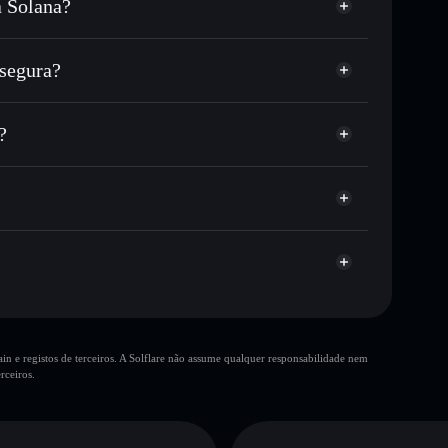
 Solana?
u milhares de outros tokens Solana com
r preço disponível
eço-alvo para MAM
segura?
tempo em MAM
rteira não-custodial
Solflare
publicamente as carteiras usando o Agregador de
?
Agregador de Privacidade
me, capitalização de mercado e liquidez de MAM
ustodial onde controlas as tuas chaves privadas
ump
MAM
10 principais
n e registos de terceiros. A Solflare não assume qualquer responsabilidade nem
única carteira
rceiros.
Mom’s Dream
liquidez limitada
80% de concentração
Mom’s Dream