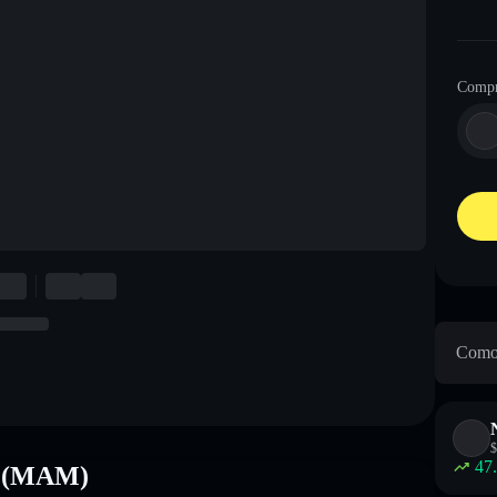
Compr
Como 
$
47
m (MAM)