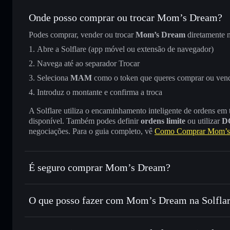
Onde posso comprar ou trocar Mom’s Dream?
Podes comprar, vender ou trocar
Mom’s Dream
diretamente 
Abre a Solflare (app móvel ou extensão de navegador)
Navega até ao separador Trocar
Seleciona
MAM
como o token que queres comprar ou ven
Introduz o montante e confirma a troca
A Solflare utiliza o encaminhamento inteligente de ordens em
disponível. Também podes definir
ordens limite
ou utilizar
D
negociações. Para o guia completo, vê
Como Comprar Mom’s
É seguro comprar Mom’s Dream?
Mom’s Dream
não está verificado
O que posso fazer com Mom’s Dream na Solfla
Mom’s Dream
Carteira Solflare