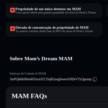
Propriedade de um único detentor em MAM
Uma carteira detém uma grande quantidade da oferta de Mom’s Dream.
Elevada de concentração de propriedade de MAM
As maiores carteiras detêm mais de 80% da oferta de Mom’s Dream.
Sobre Mom’s Dream MAM
Endereço do Contrato de MAM
3mPQb6kHtbmKPaxsiXT2SqR2uogtboeeANDeVTyQpump
MAM FAQs