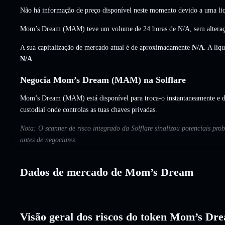
Não há informação de preço disponível neste momento devido a uma liq
Mom’s Dream (MAM) teve um volume de 24 horas de
N/A
,
sem altera
A sua capitalização de mercado atual é de aproximadamente
N/A
. A liq
N/A
.
Negocia Mom’s Dream (MAM) na Solflare
Mom’s Dream (MAM) está disponível para troca-o instantaneamente e de
custodial onde controlas as tuas chaves privadas.
Nota: O scanner de risco integrado da Solflare sinalizou potenciais p
antes de negociares.
Dados de mercado de Mom’s Dream
Visão geral dos riscos do token Mom’s Dr