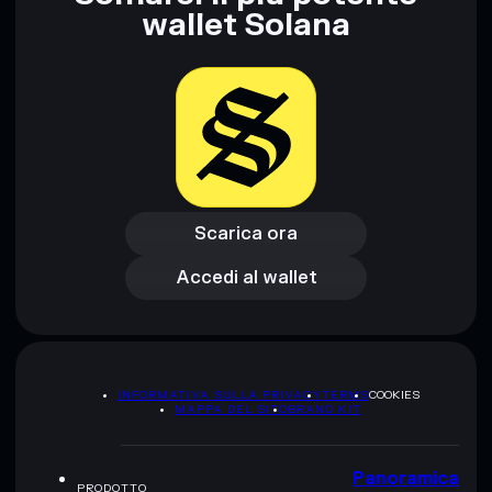
wallet Solana
Disclaimer: Queste informazioni hanno esclusivamente scopi
formativi e non costituiscono una consulenza finanziaria.
Informati sempre autonomamente. Dati forniti da
rugcheck.xyz.
Scarica ora
Accedi al wallet
Scarica ora
Accedi al wallet
INFORMATIVA SULLA PRIVACY
TERMS
COOKIES
MAPPA DEL SITO
BRAND KIT
Panoramica
PRODOTTO