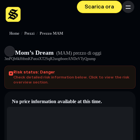
Scarica ora
Menu
Home
/
Prezzi
/
Prezzo MAM
Mom’s Dream
(MAM)
prezzo di oggi
3mPQb6kHtbmKPaxsiXT2SqR2uogtboeeANDeVTyQpump
Risk status: Danger
Check detailed risk information below. Click to view the risk
overview section.
No price information available at this time.