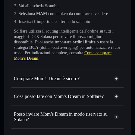
Vai alla scheda Scambia
Seleziona
MAM
come token da comprare o vendere
Inserisci l’importo e conferma lo scambio
Solflare utilizza il routing intelligente dell’ordine su tutti i
maggiori DEX Solana per trovare il prezzo migliore
disponibile. Puoi anche impostare
ordini limite
o usare la
strategia
DCA
(dollar-cost averaging) per automatizzare i tuoi
trade. Per indicazioni complete, consulta
Come comprare
Mom’s Dream
.
Comprare Mom’s Dream è sicuro?
Mom’s Dream
non è verificato
Cosa posso fare con Mom’s Dream in Solflare?
Mom’s Dream
wallet Solflare
Scambiare istantaneamente
— scambia MAM in SOL,
Posso inviare Mom’s Dream in modo riservato su
USDC o in migliaia di altri token Solana al prezzo migliore
Solana?
con il routing intelligente dell’ordine
Aggregatore di privacy
Impostare ordini limite
— automatizza i tuoi trade al