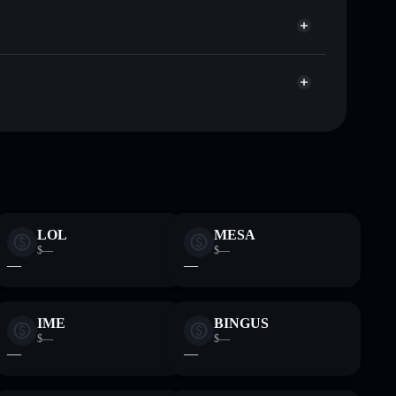
 publicamente as carteiras usando o Agregador de
Agregador de Privacidade
me, capitalização de mercado e liquidez de OCTO
custodial onde controlas as tuas chaves privadas
o
OCTO
LOL
MESA
$—
$—
—
—
IME
BINGUS
$—
$—
—
—