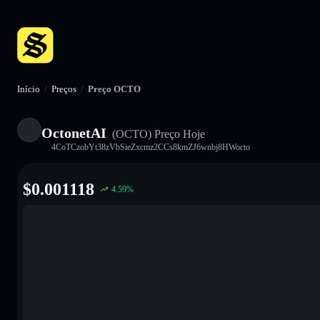
Início
/
Preços
/
Preço OCTO
OctonetAI
(OCTO)
Preço Hoje
4CoTCzobYt38zVbSieZxcmz2CCs8kmZJ6wnbj8HWocto
$
0.001118
4.59
%