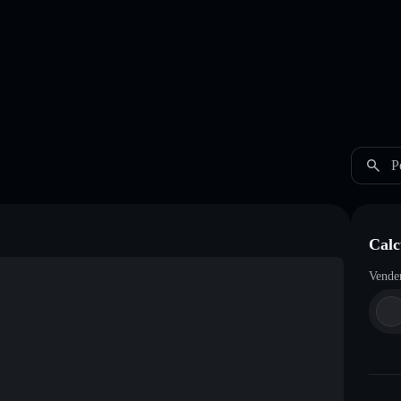
P
Calc
Vende