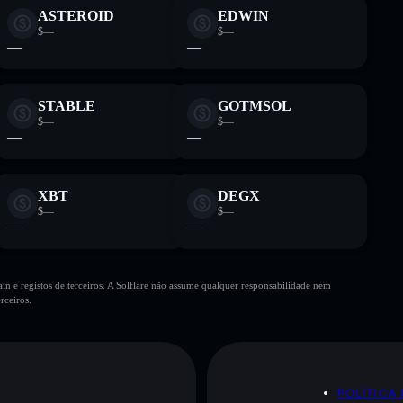
ASTEROID
EDWIN
$—
$—
—
—
STABLE
GOTMSOL
$—
$—
—
—
XBT
DEGX
$—
$—
—
—
n e registos de terceiros. A Solflare não assume qualquer responsabilidade nem
rceiros.
POLÍTICA