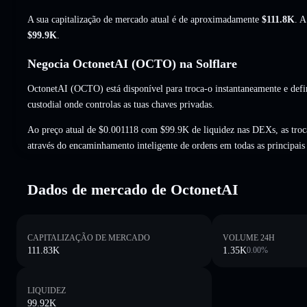
A sua capitalização de mercado atual é de aproximadamente
$111.8K
. A
$99.9K
.
Negocia OctonetAI (OCTO) na Solflare
OctonetAI (OCTO) está disponível para troca-o instantaneamente e defi
custodial onde controlas as tuas chaves privadas.
Ao preço atual de $0.001118 com $99.9K de liquidez nas DEXs, as tr
através do encaminhamento inteligente de ordens em todas as principai
Dados de mercado de OctonetAI
CAPITALIZAÇÃO DE MERCADO
VOLUME 24H
111.83K
1.35K
0.00
%
LIQUIDEZ
99.92K