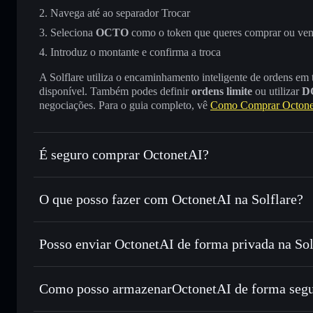
Navega até ao separador Trocar
Seleciona
OCTO
como o token que queres comprar ou ve
Introduz o montante e confirma a troca
A Solflare utiliza o encaminhamento inteligente de ordens em
disponível. Também podes definir
ordens limite
ou utilizar
D
negociações. Para o guia completo, vê
Como Comprar Octone
É seguro comprar OctonetAI?
OctonetAI
token verificado
O que posso fazer com OctonetAI na Solflare?
OctonetAI
Carteira Solflare
Posso enviar OctonetAI de forma privada na So
Trocar instantaneamente
— trocar OCTO por SOL, USDC 
encaminhamento inteligente de ordens para obteres o melho
Carteira Solflare
Agregador de Privacidad
Definir ordens limite
— automatizar transações ao teu pr
OctonetAI
Como posso armazenarOctonetAI de forma seg
Utilizar DCA
— investir de forma faseada ao longo do 
OctonetAI
cartei