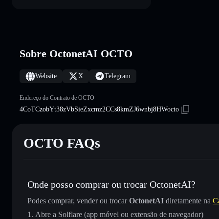
Sobre OctonetAI OCTO
Website
X
Telegram
Endereço do Contrato de OCTO
4CoTCzobYt38zVbSieZxcmz2CCs8kmZJ6wnbj8HWocto
OCTO FAQs
Onde posso comprar ou trocar OctonetAI?
Podes comprar, vender ou trocar
OctonetAI
diretamente na
Ca
Abre a Solflare (app móvel ou extensão de navegador)