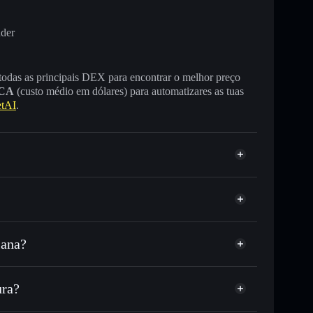
nder
 todas as principais DEX para encontrar o melhor preço
CA
(custo médio em dólares) para automatizares as tuas
tAI
.
lana?
ou milhares de outros tokens Solana com
r preço disponível
e
eço-alvo para OCTO
ura?
tempo em OCTO
ra não-custodial
Solflare