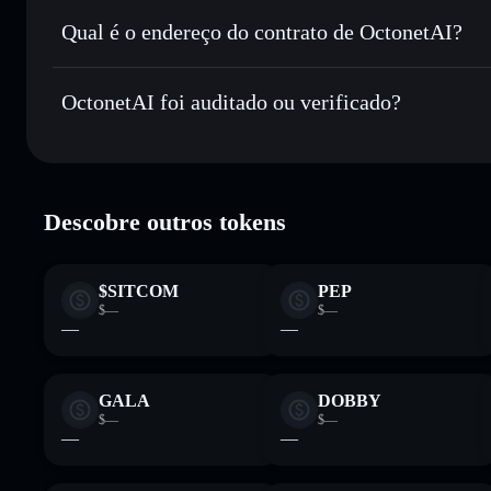
Enviar de forma privada
— transferir OCTO sem associar
Privacidade integrado da Solflare
Qual é o endereço do contrato de OctonetAI?
Acompanhar em tempo real
— monitorizar o preço, volu
OctonetAI
Manter em segurança
— guardar OCTO numa carteira não-
4CoTCzobYt38zVbSieZxcmz2CCs8kmZJ6wnbj8HWoct
OctonetAI foi auditado ou verificado?
Carteira Solflare
OctonetAI
verificado
Descobre outros tokens
$SITCOM
PEP
$—
$—
—
—
GALA
DOBBY
$—
$—
—
—