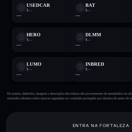
USEDCAR
BAT
$—
$—
—
—
HERO
DLMM
$—
$—
—
—
LUMO
INBRED
$—
$—
—
—
Os nomes, símbolos, imagens e descrições dos tokens são provenientes de metadados on-chai
reivindica direitos sobre marcas registadas ou conteúdo protegido por direitos de autor de te
ENTRA NA FORTALEZA