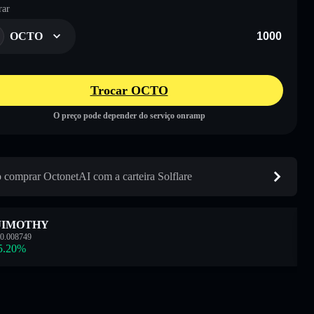
ar
OCTO
Trocar OCTO
O preço pode depender do serviço onramp
comprar OctonetAI com a carteira Solflare
JIMOTHY
0.008749
5.20
%