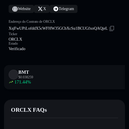
Website
X
Telegram
Endereço do Contrato de ORCLX
XsjFwUPiLofddX5cWFHW35GCbXcSu1BCUGfxoQAQjeL
Ticker
ORCLX
Estado
Verificado
BMT
$
0.038259
171.44
%
ORCLX FAQs