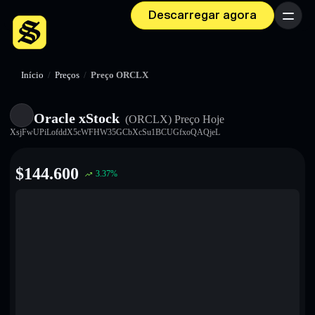
Descarregar agora
Menu
Início
/
Preços
/
Preço ORCLX
Oracle xStock
(ORCLX)
Preço Hoje
XsjFwUPiLofddX5cWFHW35GCbXcSu1BCUGfxoQAQjeL
$
144.600
3.37
%