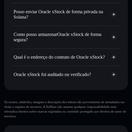
Oracle xStock
Carteira Solflare
Trocar instantaneamente
— trocar ORCLX por SOL,
Posso enviar Oracle xStock de forma privada na
USDC, ou milhares de outros tokens Solana com
Solana?
encaminhamento inteligente de ordens para obteres o
Carteira Solflare
Agregador de
melhor preço disponível
Privacidade
Como posso armazenarOracle xStock de forma
Enviar de forma privada
— transferir ORCLX sem
Oracle xStock
segura?
associar publicamente as carteiras usando o Agregador de
Privacidade integrado da Solflare
Oracle xStock
Acompanhar em tempo real
— monitorizar o preço,
carteira não-custodial
Solflare
Qual é o endereço do contrato de Oracle xStock?
volume, capitalização de mercado e liquidez de ORCLX
Manter em segurança
— guardar ORCLX numa carteira
Oracle xStock
não-custodial onde controlas as tuas chaves privadas
Oracle xStock foi auditado ou verificado?
Agregador de Privacidade
XsjFwUPiLofddX5cWFHW35GCbXcSu1BCUGfxoQAQjeL
Oracle xStock
verificado
ORCLX
Carteira
Solflare
Os nomes, símbolos, imagens e descrições dos tokens são provenientes de metadados on-
chain e registos de terceiros. A Solflare não assume qualquer responsabilidade nem
reivindica direitos sobre marcas registadas ou conteúdo protegido por direitos de autor de
terceiros.