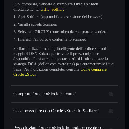
Puoi comprare, vendere o scambiare
Oracle xStock
direttamente nel
wallet Solflare
:
Apri Solflare (app mobile o estensione del browser)
Vai alla scheda Scambia
Seleziona
ORCLX
come token da comprare o vendere
Inserisci l’importo e conferma lo scambio
Solflare utilizza il routing intelligente dell’ordine su tutti i
maggiori DEX Solana per trovare il prezzo migliore
disponibile. Puoi anche impostare
ordini limite
o usare la
strategia
DCA
(dollar-cost averaging) per automatizzare i tuoi
trade. Per indicazioni complete, consulta
Come comprare
Oracle xStock
.
Comprare Oracle xStock è sicuro?
Oracle xStock
token verificato
Cosa posso fare con Oracle xStock in Solflare?
Oracle xStock
wallet Solflare
Scambiare istantaneamente
— scambia ORCLX in SOL,
Posso inviare Oracle xStock in modo riservato su