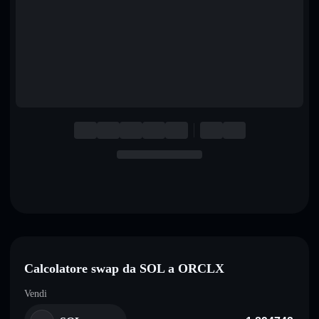
English
Deutsch
Italiano
Português
Español
Calcolatore swap da SOL a ORCLX
Vendi