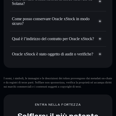
USDC o in migliaia di altri token Solana al prezzo migliore
Solana?
con il routing intelligente dell’ordine
wallet Solflare
Aggregatore di privacy
Inviare in modo riservato
— trasferisci ORCLX senza
Oracle
Come posso conservare Oracle xStock in modo
collegare pubblicamente i wallet usando l’Aggregatore di
xStock
sicuro?
privacy incorporato di Solflare
Monitorare in tempo reale
— conosci prezzo, volume,
Oracle xStock
capitalizzazione di mercato e liquidità di ORCLX
wallet non-custodial
Solflare
Qual è l’indirizzo del contratto per Oracle xStock?
Conservare in modo sicuro
— tieni i tuoi ORCLX in un
wallet non-custodial all’interno del quale hai il pieno ed
Oracle xStock
esclusivo controllo delle tue chiavi private
XsjFwUPiLofddX5cWFHW35GCbXcSu1BCUGfxoQAQjeL
Oracle xStock è stato oggetto di audit o verifiche?
Aggregatore
di privacy
Oracle xStock
verificato
ORCLX
wallet Solflare
I nomi, i simboli, le immagini e le descrizioni dei token provengono dai metadati on-chain
e da registri di terze parti. Solflare non sponsorizza, verifica la proprietà né accampa diritti
sui marchi commerciali e i contenuti soggetti a copyright di terzi.
ENTRA NELLA FORTEZZA