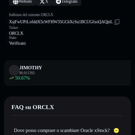
Website
X
Telegram
Indirizzo del contratto ORCLX
XsjFwUPiLofddX5cWFHW35GCbXcSu1BCUGfxoQAQjeL
Ticker
ORCLX
Stato
Verificato
JIMOTHY
$
0.011392
50.67
%
FAQ su ORCLX
Dove posso comprare o scambiare Oracle xStock?