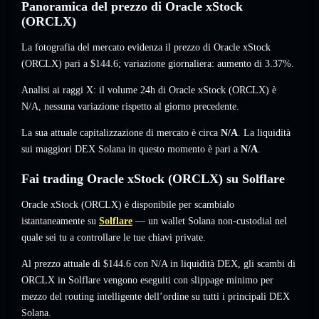
Panoramica del prezzo di Oracle xStock
(ORCLX)
La fotografia del mercato evidenza il prezzo di Oracle xStock
(ORCLX) pari a
$144.6
; variazione giornaliera: aumento di 3.37%
.
Analisi ai raggi X: il volume 24h di Oracle xStock (ORCLX) è
N/A
,
nessuna variazione
rispetto al giorno precedente.
La sua attuale capitalizzazione di mercato è circa
N/A
. La liquidità
sui maggiori DEX Solana in questo momento è pari a
N/A
.
Fai trading Oracle xStock (ORCLX) su Solflare
Oracle xStock (ORCLX) è disponibile per scambialo
istantaneamente su
Solflare
— un wallet Solana non-custodial nel
quale sei tu a controllare le tue chiavi private.
Al prezzo attuale di $144.6 con N/A in liquidità DEX, gli scambi di
ORCLX in Solflare vengono eseguiti con slippage minimo per
mezzo del routing intelligente dell’ordine su tutti i principali DEX
Solana.