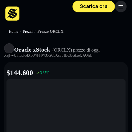
Scarica ora
Menu
Home
/
Prezzi
/
Prezzo ORCLX
Oracle xStock
(ORCLX)
prezzo di oggi
XsjFwUPiLofddX5cWFHW35GCbXcSu1BCUGfxoQAQjeL
$
144.600
3.37
%