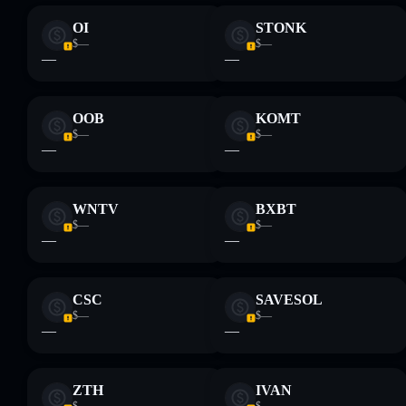
OI
STONK
Aviso legal: Esta informação é apenas para fins educativos e
$—
$—
não constitui aconselhamento financeiro. Faz sempre a tua
—
—
pesquisa. Dados fornecidos pelo rugcheck.xyz.
OOB
KOMT
$—
$—
—
—
WNTV
BXBT
$—
$—
—
—
CSC
SAVESOL
$—
$—
—
—
ZTH
IVAN