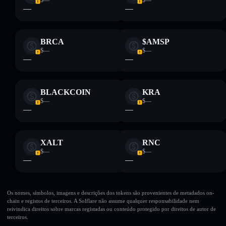
$—
$—
—
—
BRCA
$AMSP
$—
$—
—
—
BLACKCOIN
KRA
$—
$—
—
—
XALT
RNC
$—
$—
—
—
Os nomes, símbolos, imagens e descrições dos tokens são provenientes de metadados on-
chain e registos de terceiros. A Solflare não assume qualquer responsabilidade nem
reivindica direitos sobre marcas registadas ou conteúdo protegido por direitos de autor de
terceiros.