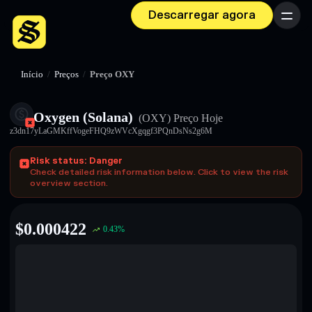
Descarregar agora
Menu
Início
/
Preços
/
Preço OXY
Oxygen (Solana)
(OXY)
Preço Hoje
z3dn17yLaGMKffVogeFHQ9zWVcXgqgf3PQnDsNs2g6M
Risk status: Danger
Check detailed risk information below. Click to view the risk
overview section.
$
0.000422
0.43
%