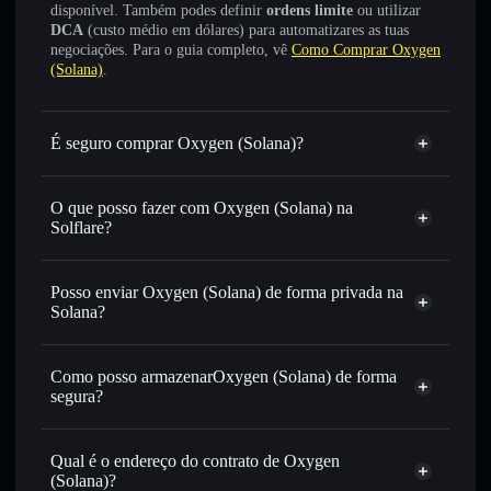
disponível. Também podes definir
ordens limite
ou utilizar
DCA
(custo médio em dólares) para automatizares as tuas
negociações. Para o guia completo, vê
Como Comprar Oxygen
(Solana)
.
É seguro comprar Oxygen (Solana)?
Oxygen (Solana)
não está verificado
O que posso fazer com Oxygen (Solana) na
Solflare?
Oxygen (Solana)
Carteira Solflare
Trocar instantaneamente
— trocar OXY por SOL, USDC
Posso enviar Oxygen (Solana) de forma privada na
ou milhares de outros tokens Solana com encaminhamento
Solana?
inteligente de ordens para obteres o melhor preço
Agregador de Privacidade
disponível
Como posso armazenarOxygen (Solana) de forma
Definir ordens limite
— automatizar transações ao teu
segura?
preço-alvo para OXY
Utilizar DCA
— investir de forma faseada ao longo do
Oxygen (Solana)
tempo em OXY
carteira não-custodial
Solflare
Qual é o endereço do contrato de Oxygen
Enviar de forma privada
— transferir OXY sem associar
(Solana)?