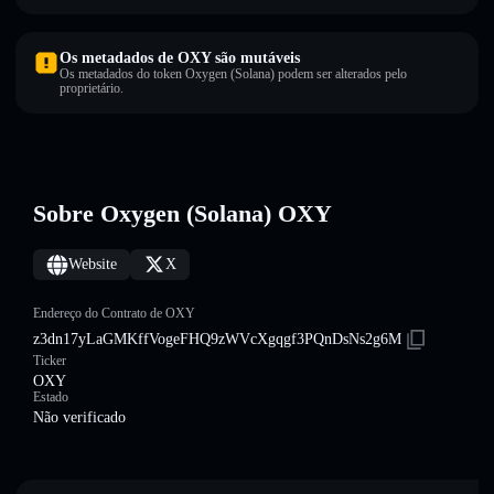
Os metadados de OXY são mutáveis
Os metadados do token Oxygen (Solana) podem ser alterados pelo
proprietário.
Sobre Oxygen (Solana) OXY
Website
X
Endereço do Contrato de OXY
z3dn17yLaGMKffVogeFHQ9zWVcXgqgf3PQnDsNs2g6M
Ticker
OXY
Estado
Não verificado