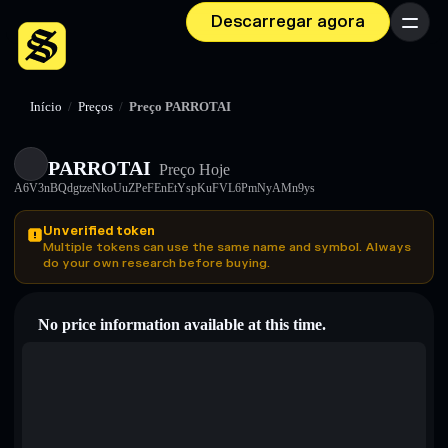
Descarregar agora
Menu
Início
/
Preços
/
Preço PARROTAI
PARROTAI
Preço Hoje
A6V3nBQdgtzeNkoUuZPeFEnEtYspKuFVL6PmNyAMn9ys
Unverified token
Multiple tokens can use the same name and symbol. Always
do your own research before buying.
No price information available at this time.