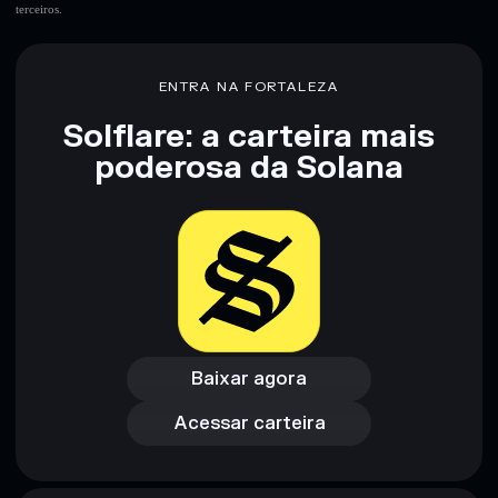
terceiros.
Aviso legal: Esta informação é apenas para fins educativos e
não constitui aconselhamento financeiro. Faz sempre a tua
ENTRA NA FORTALEZA
pesquisa. Dados fornecidos pelo rugcheck.xyz.
Solflare: a carteira mais
poderosa da Solana
Baixar agora
Acessar carteira
Baixar agora
Acessar carteira