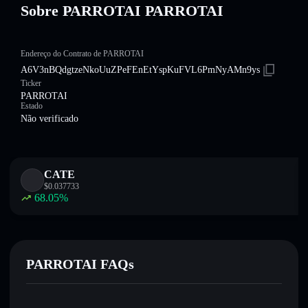
Sobre PARROTAI PARROTAI
Endereço do Contrato de PARROTAI
A6V3nBQdgtzeNkoUuZPeFEnEtYspKuFVL6PmNyAMn9ys
Ticker
PARROTAI
Estado
Não verificado
CATE
$
0.037733
68.05
%
PARROTAI FAQs