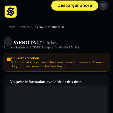
Descargar ahora
Menú
Inicio
/
Precios
/
Precio de PARROTAI
PARROTAI
Precio hoy
A6V3nBQdgtzeNkoUuZPeFEnEtYspKuFVL6PmNyAMn9ys
Unverified token
Multiple tokens can use the same name and symbol. Always
do your own research before buying.
No price information available at this time.