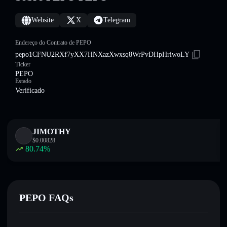
Website
X
Telegram
Endereço do Contrato de PEPO
pepo1CFNU2RXf7yXX7HNXazXwxsq8WrPvDHpHriwoLY
Ticker
PEPO
Estado
Verificado
JIMOTHY
$
0.00828
80.74
%
PEPO FAQs