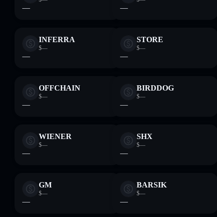
—
—
INFERRA
STORE
$—
$—
—
—
OFFCHAIN
BIRDDOG
$—
$—
—
—
WIENER
SHX
$—
$—
—
—
GM
BARSIK
$—
$—
—
—