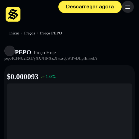
Descarregar agora
Menu
Início
/
Preços
/
Preço PEPO
PEPO
Preço Hoje
pepo1CFNU2RXf7yXX7HNXazXwxsq8WrPvDHpHriwoLY
$
0.000093
1.38
%