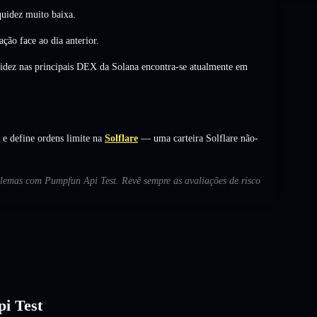
uidez muito baixa.
ração
face ao dia anterior.
uidez nas principais DEX da Solana encontra-se atualmente em
e define ordens limite na
Solflare
— uma carteira Solflare não-
oblemas com Pumpfun Api Test. Revê sempre as avaliações de risco
pi Test