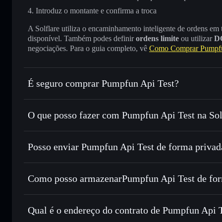
Introduz o montante e confirma a troca
A Solflare utiliza o encaminhamento inteligente de ordens em
disponível. Também podes definir
ordens limite
ou utilizar
D
negociações. Para o guia completo, vê
Como Comprar Pumpfu
É seguro comprar Pumpfun Api Test?
Pumpfun Api Test
não está verificado
O que posso fazer com Pumpfun Api Test na Sol
Pumpfun Api Test
Carteira Solflare
Posso enviar Pumpfun Api Test de forma privad
Trocar instantaneamente
— trocar PFAT por SOL, USDC o
encaminhamento inteligente de ordens para obteres o melho
Agregador de Privacidade
Definir ordens limite
— automatizar transações ao teu pre
Como posso armazenarPumpfun Api Test de for
Utilizar DCA
— investir de forma faseada ao longo do t
Pumpfun Api Test
Enviar de forma privada
— transferir PFAT sem associar 
Solflare
Pumpfun Api Tes
Privacidade integrado da Solflare
Qual é o endereço do contrato de Pumpfun Api 
Acompanhar em tempo real
— monitorizar o preço, volu