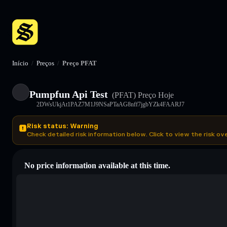
Início
/
Preços
/
Preço PFAT
Pumpfun Api Test
(PFAT)
Preço Hoje
2DWsUkjAt1PAZ7M1J9NSaPTaAG8nff7jgbYZk4FAARJ7
Risk status: Warning
Check detailed risk information below. Click to view the risk ov
No price information available at this time.