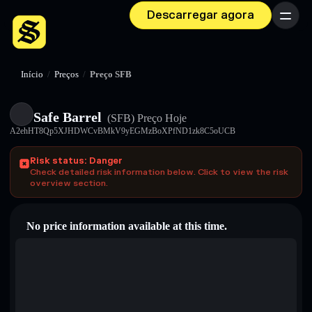
Descarregar agora
Menu
Início
/
Preços
/
Preço SFB
Safe Barrel
(SFB)
Preço Hoje
A2ehHT8Qp5XJHDWCvBMkV9yEGMzBoXPfND1zk8C5oUCB
Risk status: Danger
Check detailed risk information below. Click to view the risk
overview section.
No price information available at this time.