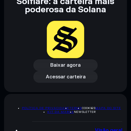
Solflare: a carteira mais
não constitui aconselhamento financeiro. Faz sempre a tua
pesquisa. Dados fornecidos pelo rugcheck.xyz.
poderosa da Solana
Baixar agora
Acessar carteira
Baixar agora
Acessar carteira
POLÍTICA DE PRIVACIDADE
TERMS
COOKIES
MAPA DO SITE
KIT DA MARCA
NEWSLETTER
Visão geral