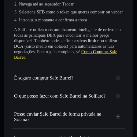
Navega até ao separador Trocar
Seleciona
SFB
como o token que queres comprar ou vender
Introduz o montante e confirma a troca
A Solflare utiliza o encaminhamento inteligente de ordens em
todas as principais DEX para encontrar o melhor preço
disponível. Também podes definir
ordens limite
ou utilizar
DCA
(custo médio em dólares) para automatizares as tuas
negociações. Para o guia completo, vê
Como Comprar Safe
Barrel
.
É seguro comprar Safe Barrel?
Safe Barrel
não está verificado
O que posso fazer com Safe Barrel na Solflare?
Safe Barrel
Carteira Solflare
Trocar instantaneamente
— trocar SFB por SOL, USDC
Posso enviar Safe Barrel de forma privada na
ou milhares de outros tokens Solana com encaminhamento
Solana?
inteligente de ordens para obteres o melhor preço
Agregador de Privacidade
disponível