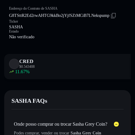
Endereço do Contrato de SASHA
G8TSttR2Ed2rwAHTG9kkBo2jYjfSZtMCiB7LNekspump
Ticker
SASHA
Estado
Não verificado
CRED
$
0.543408
11.67
%
SASHA FAQs
Onde posso comprar ou trocar Sasha Grey Coin?
Podes comprar, vender ou trocar
Sasha Grey Coin