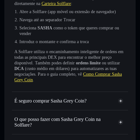
diretamente na
Carteira Solflare
:
Abre a Solflare (app móvel ou extensão de navegador)
Navega até ao separador Trocar
Seleciona
SASHA
como o token que queres comprar ou
vender
Introduz o montante e confirma a troca
A Solflare utiliza o encaminhamento inteligente de ordens em
todas as principais DEX para encontrar o melhor preço
disponível. Também podes definir
ordens limite
ou utilizar
DCA
(custo médio em dólares) para automatizares as tuas
negociações. Para o guia completo, vê
Como Comprar Sasha
Grey Coin
.
É seguro comprar Sasha Grey Coin?
Sasha Grey Coin
não está verificado
O que posso fazer com Sasha Grey Coin na
Solflare?
Sasha Grey Coin
Carteira Solflare