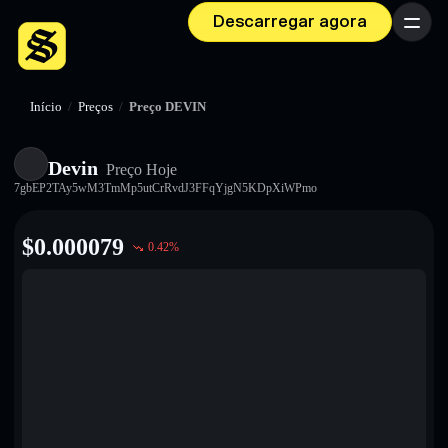
Descarregar agora
Menu
Início
/
Preços
/
Preço DEVIN
Devin
Preço Hoje
7gbEP2TAy5wM3TmMp5utCrRvdJ3FFqYjgN5KDpXiWPmo
$
0.000079
0.42
%