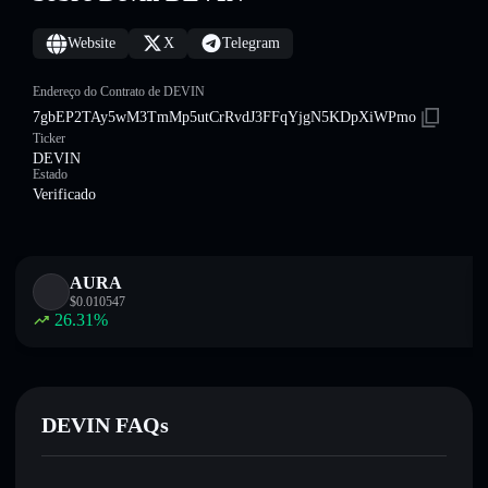
Website
X
Telegram
Endereço do Contrato de DEVIN
7gbEP2TAy5wM3TmMp5utCrRvdJ3FFqYjgN5KDpXiWPmo
Ticker
DEVIN
Estado
Verificado
AURA
$
0.010547
26.31
%
DEVIN FAQs