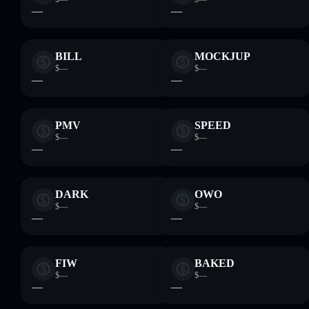
—
—
BILL
MOCKJUP
$—
$—
—
—
PMV
SPEED
$—
$—
—
—
DARK
OWO
$—
$—
—
—
FIW
BAKED
$—
$—
—
—