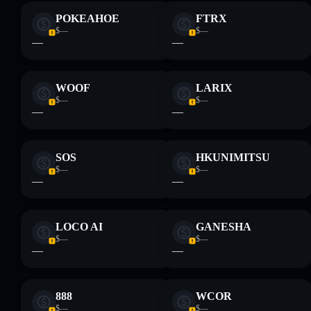
POKEAHOE
FTRX
$—
$—
—
—
WOOF
LARIX
$—
$—
—
—
SOS
HKUNIMITSU
$—
$—
—
—
LOCO AI
GANESHA
$—
$—
—
—
888
WCOR
$—
$—