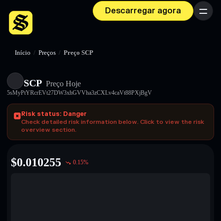
Descarregar agora
Menu
Início
/
Preços
/
Preço SCP
SCP
Preço Hoje
5sMyPtYRcrEVt27DW3xhGVVha3zCXLv4caVt88PXjBgV
Risk status: Danger
Check detailed risk information below. Click to view the risk
overview section.
$
0.010255
0.15
%