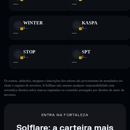
—
—
WINTER
KASPA
$—
$—
—
—
STOP
SPT
$—
$—
—
—
Os nomes, símbolos, imagens e descrições dos tokens são provenientes de metadados on-
chain e registos de terceiros. A Solflare não assume qualquer responsabilidade nem
reivindica direitos sobre marcas registadas ou conteúdo protegido por direitos de autor de
terceiros.
ENTRA NA FORTALEZA
Solflare: a carteira mais