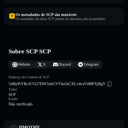
Os metadados de SCP são mutáveis
Os metadados do token SCP podem ser alterados pelo proprietário.
Sobre SCP SCP
Website
X
Discord
Telegram
Endereço do Contrato de SCP
5sMyPtYRcrEVt27DW3xhGVVha3zCXLv4caVt88PXjBgV
Ticker
SCP
Estado
Não verificado
JIMOTHY