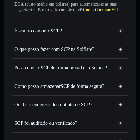
DCA
(custo médio em dólares) para automatizares as tuas
negociações. Para o guia completo, vê
Como Comprar SCP
.
É seguro comprar SCP?
SCP
não está verificado
O que posso fazer com SCP na Solflare?
SCP
Carteira Solflare
Trocar instantaneamente
— trocar SCP por SOL, USDC
Posso enviar SCP de forma privada na Solana?
ou milhares de outros tokens Solana com encaminhamento
Agregador de Privacidade
inteligente de ordens para obteres o melhor preço
disponível
Como posso armazenarSCP de forma segura?
Definir ordens limite
— automatizar transações ao teu
SCP
carteira não-
preço-alvo para SCP
custodial
Solflare
Qual é o endereço do contrato de SCP?
Utilizar DCA
— investir de forma faseada ao longo do
tempo em SCP
SCP
Enviar de forma privada
— transferir SCP sem associar
5sMyPtYRcrEVt27DW3xhGVVha3zCXLv4caVt88PXjBgV
Solflare
SCP
SCP foi auditado ou verificado?
Agregador de Privacidade
publicamente as carteiras usando o Agregador de
Privacidade integrado da Solflare
SCP
não está verificado
SCP
Carteira Solflare
Acompanhar em tempo real
— monitorizar o preço,