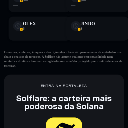
$—
$—
—
—
OLEX
JINDO
$—
$—
—
—
Os nomes, símbolos, imagens e descrições dos tokens são provenientes de metadados on-
chain e registos de terceiros. A Solflare não assume qualquer responsabilidade nem
reivindica direitos sobre marcas registadas ou conteúdo protegido por direitos de autor de
terceiros.
ENTRA NA FORTALEZA
Solflare: a carteira mais
poderosa da Solana