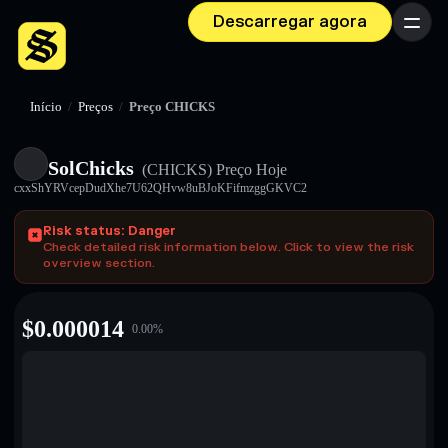
Descarregar agora
Menu
Início
/
Preços
/
Preço CHICKS
SolChicks
(CHICKS)
Preço Hoje
cxxShYRVcepDudXhe7U62QHvw8uBJoKFifmzggGKVC2
Risk status: Danger
Check detailed risk information below. Click to view the risk
overview section.
$
0.000014
0.00
%