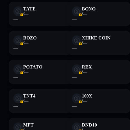
TATE
BONO
$—
$—
—
—
BOZO
XHIKE COIN
$—
$—
—
—
POTATO
REX
$—
$—
—
—
TNT4
100X
$—
$—
—
—
MFT
DND10