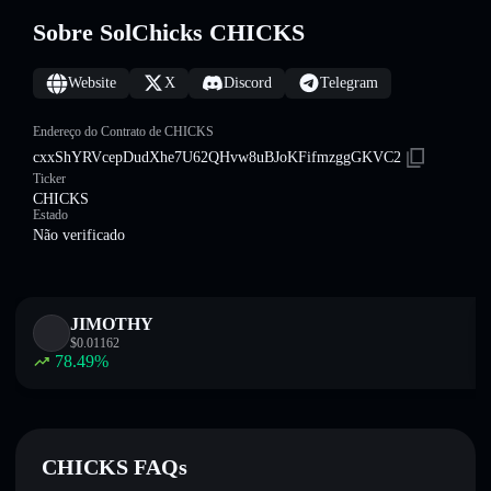
Sobre SolChicks CHICKS
Website
X
Discord
Telegram
Endereço do Contrato de CHICKS
cxxShYRVcepDudXhe7U62QHvw8uBJoKFifmzggGKVC2
Ticker
CHICKS
Estado
Não verificado
JIMOTHY
$
0.01162
78.49
%
CHICKS FAQs