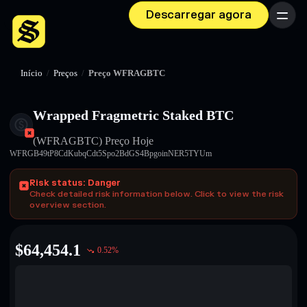
Descarregar agora
Menu
Início
/
Preços
/
Preço WFRAGBTC
Wrapped Fragmetric Staked BTC
(WFRAGBTC)
Preço Hoje
WFRGB49tP8CdKubqCdt5Spo2BdGS4BpgoinNER5TYUm
Risk status: Danger
Check detailed risk information below. Click to view the risk
overview section.
$
64,454.1
0.52
%