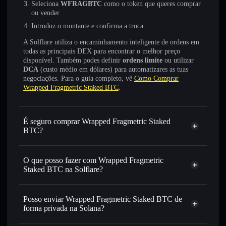
Seleciona
WFRAGBTC
como o token que queres comprar
ou vender
Introduz o montante e confirma a troca
A Solflare utiliza o encaminhamento inteligente de ordens em
todas as principais DEX para encontrar o melhor preço
disponível. Também podes definir
ordens limite
ou utilizar
DCA
(custo médio em dólares) para automatizares as tuas
negociações. Para o guia completo, vê
Como Comprar
Wrapped Fragmetric Staked BTC
.
É seguro comprar Wrapped Fragmetric Staked
BTC?
Wrapped Fragmetric Staked BTC
não está verificado
O que posso fazer com Wrapped Fragmetric
Staked BTC na Solflare?
Wrapped Fragmetric Staked BTC
Carteira
Solflare
Posso enviar Wrapped Fragmetric Staked BTC de
Trocar instantaneamente
— trocar WFRAGBTC por
forma privada na Solana?
SOL, USDC ou milhares de outros tokens Solana com
Agregador de Privacidade
encaminhamento inteligente de ordens para obteres o