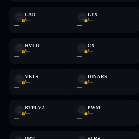
LAD
LTX
$—
$—
—
—
HVLO
CX
$—
$—
—
—
VETS
DINARS
$—
$—
—
—
RTPLV2
PWM
$—
$—
—
—
PRT
SLRS