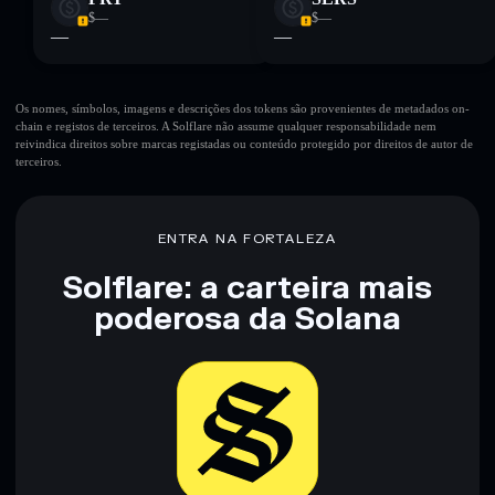
$—
$—
—
—
Os nomes, símbolos, imagens e descrições dos tokens são provenientes de metadados on-
chain e registos de terceiros. A Solflare não assume qualquer responsabilidade nem
reivindica direitos sobre marcas registadas ou conteúdo protegido por direitos de autor de
terceiros.
ENTRA NA FORTALEZA
Solflare: a carteira mais
poderosa da Solana
Baixar agora