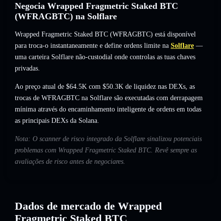
Negocia Wrapped Fragmetric Staked BTC
(WFRAGBTC) na Solflare
Wrapped Fragmetric Staked BTC (WFRAGBTC) está disponível
para troca-o instantaneamente e define ordens limite na
Solflare
—
uma carteira Solflare não-custodial onde controlas as tuas chaves
privadas.
Ao preço atual de $64.5K com $50.3K de liquidez nas DEXs, as
trocas de WFRAGBTC na Solflare são executadas com derrapagem
mínima através do encaminhamento inteligente de ordens em todas
as principais DEXs da Solana.
Nota: O scanner de risco integrado da Solflare sinalizou potenciais
problemas com Wrapped Fragmetric Staked BTC. Revê sempre as
avaliações de risco antes de negociares.
Dados de mercado de Wrapped
Fragmetric Staked BTC