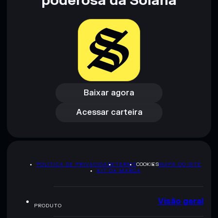
poderosa da Solana
pesquisa. Dados fornecidos pelo rugcheck.xyz.
Baixar agora
Acessar carteira
Baixar agora
Acessar carteira
POLÍTICA DE PRIVACIDADE
TERMS
COOKIES
MAPA DO SITE
KIT DA MARCA
Visão geral
PRODUTO