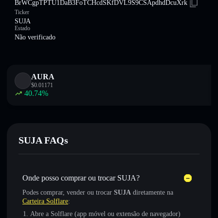
BrWCgpTPTU1DaB3FoTCHcdSKfDVL9S9CSApdhdDcuXrk
Ticker
SUJA
Estado
Não verificado
AURA
$
0.01171
40.74
%
SUJA FAQs
Onde posso comprar ou trocar SUJA?
Podes comprar, vender ou trocar
SUJA
diretamente na
Carteira Solflare
:
Abre a Solflare (app móvel ou extensão de navegador)