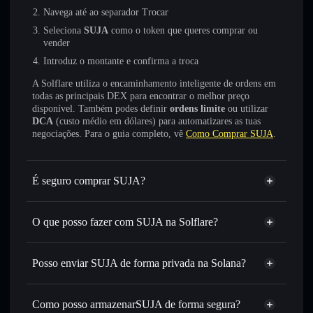
Navega até ao separador Trocar
Seleciona
SUJA
como o token que queres comprar ou
vender
Introduz o montante e confirma a troca
A Solflare utiliza o encaminhamento inteligente de ordens em
todas as principais DEX para encontrar o melhor preço
disponível. Também podes definir
ordens limite
ou utilizar
DCA
(custo médio em dólares) para automatizares as tuas
negociações. Para o guia completo, vê
Como Comprar SUJA
.
É seguro comprar SUJA?
SUJA
não está verificado
O que posso fazer com SUJA na Solflare?
SUJA
Carteira Solflare
Trocar instantaneamente
— trocar SUJA por SOL,
Posso enviar SUJA de forma privada na Solana?
USDC ou milhares de outros tokens Solana com
Agregador de Privacidade
encaminhamento inteligente de ordens para obteres o
melhor preço disponível
Como posso armazenarSUJA de forma segura?