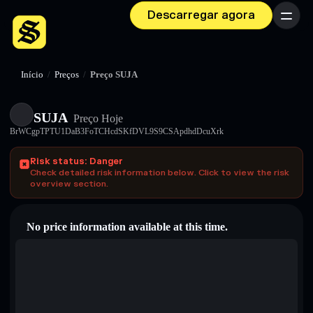
Descarregar agora
Menu
Início
/
Preços
/
Preço SUJA
SUJA
Preço Hoje
BrWCgpTPTU1DaB3FoTCHcdSKfDVL9S9CSApdhdDcuXrk
Risk status: Danger
Check detailed risk information below. Click to view the risk
overview section.
No price information available at this time.