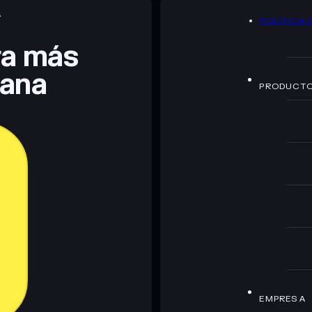
A
POLÍTICA 
te fines educativos y no constituye asesoramiento
nados por rugcheck.xyz.
era más
lana
PRODUCT
EMPRESA