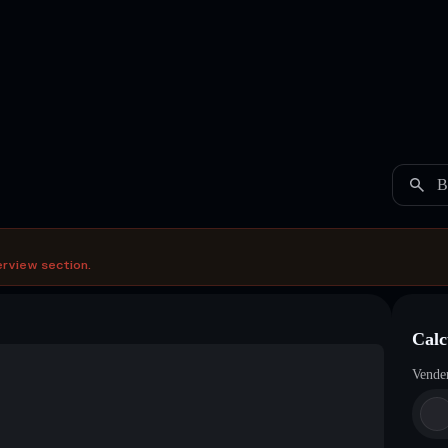
B
erview section.
Calc
Vende