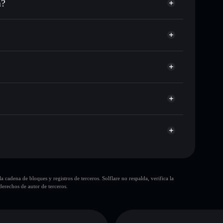
a?
C o miles de otros tokens de Solana con enrutamiento
 tu precio objetivo para SUJA
?
largo del tiempo
 sin custodia
Solflare
blicamente las carteras usando el agregador de privacidad
SUJA
agregador de privacidad
cio, volumen, capitalización de mercado y liquidez de
cuXrk
sin custodia donde tú controla tus claves privadas
SUJA
cartera
10 principales
cadena de bloques y registros de terceros. Solflare no respalda, verifica la
sola cartera
erechos de autor de terceros.
liquidez limitada
ntración
SUJA