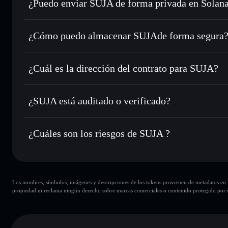
¿Puedo enviar SUJA de forma privada en Solan
Intercambiar al instante
: operar con SUJA para SOL, USD
de órdenes inteligente para el mejor precio disponible
agregador de privacidad
Establecer órdenes límite
: automatizar las operaciones en
¿Cómo puedo almacenar SUJAde forma segura
Utilizar DCA
: promedio de coste en dólares en SUJA a lo 
SUJA
cartera
Enviar de forma privada
: transferir SUJA sin vincular pú
Solflare
integrado de Solflare
¿Cuál es la dirección del contrato para SUJA?
Hacer un seguimiento en tiempo real
: monitorizar el pre
SUJA
SUJA
BrWCgpTPTU1DaB3FoTCHcdSKfDVL9S9CSApdhdD
¿SUJA está auditado o verificado?
Holdear de forma segura
: almacenar SUJA en una cartera 
Solflare
SUJA
no está verificado actualmente
¿Cuáles son los riesgos de SUJA ?
Principales riesgos para SUJA:
Los nombres, símbolos, imágenes y descripciones de los tokens provienen de metadatos en la 
carteras
SUJA
propiedad ni reclama ningún derecho sobre marcas comerciales o contenido protegido por d
SUJA
SUJA
80 % de conce