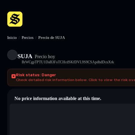
Inicio
/
Precios
/
Precio de SUJA
SUJA
Precio hoy
BrWCgpTPTU1DaB3FoTCHcdSKfDVL9S9CSApdhdDcuXrk
Risk status: Danger
Check detailed risk information below. Click to view the risk ov
No price information available at this time.