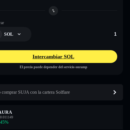
ar
SOL
Intercambiar SOL
El precio puede depender del servicio onramp
comprar SUJA con la cartera Solflare
AURA
0.011149
.45
%