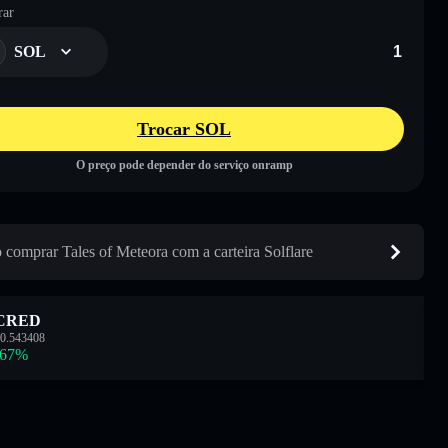
ar
SOL
Trocar SOL
O preço pode depender do serviço onramp
comprar Tales of Meteora com a carteira Solflare
CRED
0.543408
.67
%