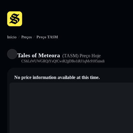
Início
/
Preços
/
Preço TASM
Tales of Meteora
(TASM)
Preço Hoje
CShLzWUWGRQiYsQfCwiR2jjDBo1iRJ1qMc9185zindi
No price information available at this time.