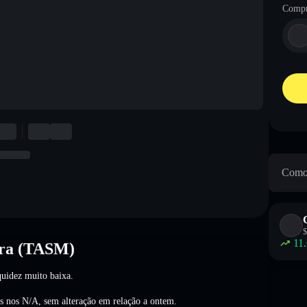
Compr
Como 
$
11
ora (TASM)
uidez muito baixa.
as nos
N/A
,
sem alteração
em relação a ontem.