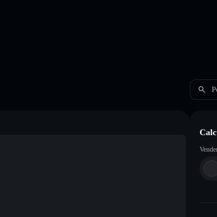
P
Calc
Vende