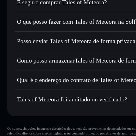
É seguro comprar Tales of Meteora?
Tales of Meteora
token verificado
O que posso fazer com Tales of Meteora na Solf
Tales of Meteora
Carteira Solflare
Posso enviar Tales of Meteora de forma privada
Trocar instantaneamente
— trocar TASM por SOL, USDC 
encaminhamento inteligente de ordens para obteres o melho
Carteira Solflare
Agregador de Privacidad
Definir ordens limite
— automatizar transações ao teu pr
of Meteora
Como posso armazenarTales of Meteora de for
Utilizar DCA
— investir de forma faseada ao longo do 
Tales of Meteora
Enviar de forma privada
— transferir TASM sem associar
Privacidade integrado da Solflare
Qual é o endereço do contrato de Tales of Mete
Acompanhar em tempo real
— monitorizar o preço, volu
Tales of Meteo
Manter em segurança
— guardar TASM numa carteira não-c
CShLzWUWGRQiYsQfCwiR2jjDBo1iRJ1qMc9185zindi
Tales of Meteora foi auditado ou verificado?
Carteira Solflare
Tales of Meteora
verificado
Os nomes, símbolos, imagens e descrições dos tokens são provenientes de metadados on-chai
reivindica direitos sobre marcas registadas ou conteúdo protegido por direitos de autor de te