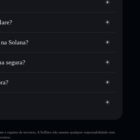
lare?
 na Solana?
ou milhares de outros tokens Solana com
r preço disponível
e
Tales
eço-alvo para TASM
ma segura?
tempo em TASM
carteira não-custodial
Solflare
 publicamente as carteiras usando o Agregador de
ora?
Agregador de Privacidade
me, capitalização de mercado e liquidez de TASM
ra
ustodial onde controlas as tuas chaves privadas
TASM
n e registos de terceiros. A Solflare não assume qualquer responsabilidade nem
rceiros.