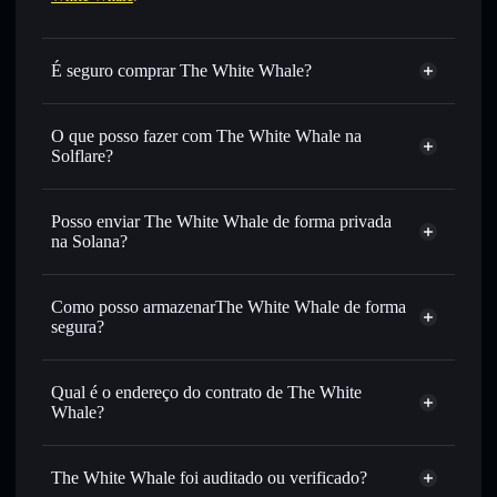
É seguro comprar The White Whale?
The White Whale
token verificado
O que posso fazer com The White Whale na
Solflare?
The White Whale
Carteira Solflare
Trocar instantaneamente
— trocar WHITEWHALE por
Posso enviar The White Whale de forma privada
SOL, USDC ou milhares de outros tokens Solana com
na Solana?
encaminhamento inteligente de ordens para obteres o
Carteira Solflare
Agregador de
melhor preço disponível
Privacidade
Como posso armazenarThe White Whale de forma
Definir ordens limite
— automatizar transações ao teu
The White Whale
segura?
preço-alvo para WHITEWHALE
Utilizar DCA
— investir de forma faseada ao longo do
The White Whale
tempo em WHITEWHALE
carteira não-custodial
Solflare
Qual é o endereço do contrato de The White
Enviar de forma privada
— transferir WHITEWHALE
Whale?
sem associar publicamente as carteiras usando o Agregador
de Privacidade integrado da Solflare
The White
Agregador de Privacidade
Whale
Acompanhar em tempo real
— monitorizar o preço,
The White Whale foi auditado ou verificado?
a3W4qutoEJA4232T2gwZUfgYJTetr96pU4SJMwppump
volume, capitalização de mercado e liquidez de