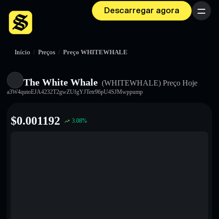
Descarregar agora
Menu
Início
/
Preços
/
Preço WHITEWHALE
The White Whale
(WHITEWHALE)
Preço Hoje
a3W4qutoEJA4232T2gwZUfgYJTetr96pU4SJMwppump
$
0.001192
3.08
%