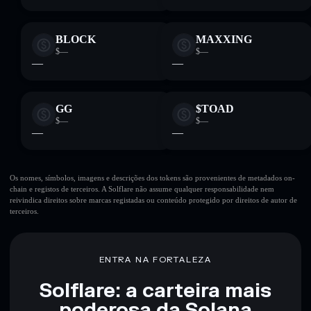
BLOCK
MAXXING
$—
$—
—
—
GG
$TOAD
$—
$—
—
—
Os nomes, símbolos, imagens e descrições dos tokens são provenientes de metadados on-
chain e registos de terceiros. A Solflare não assume qualquer responsabilidade nem
reivindica direitos sobre marcas registadas ou conteúdo protegido por direitos de autor de
terceiros.
ENTRA NA FORTALEZA
Solflare: a carteira mais
poderosa da Solana