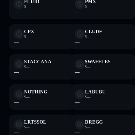
FLUID
PMX
$—
$—
—
—
CPX
CLUDE
$—
$—
—
—
STACCANA
$WAFFLES
$—
$—
—
—
NOTHING
LABUBU
$—
$—
—
—
LRTSSOL
DREGG
$—
$—
—
—