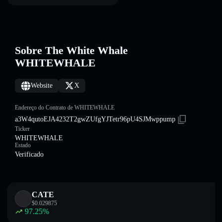
Sobre The White Whale
WHITEWHALE
Website
X
Endereço do Contrato de WHITEWHALE
a3W4qutoEJA4232T2gwZUfgYJTetr96pU4SJMwppump
Ticker
WHITEWHALE
Estado
Verificado
CATE
$
0.029875
97.25
%