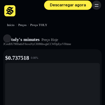
Descarregar agora
Menu
Início
/
Preços
/
Preço TOLY
toly's minutes
Preço Hoje
JCeoBX79HfatfaY6xvuNyCHf86hwgkCCWDpEycVHtime
$
0.737518
0.00
%