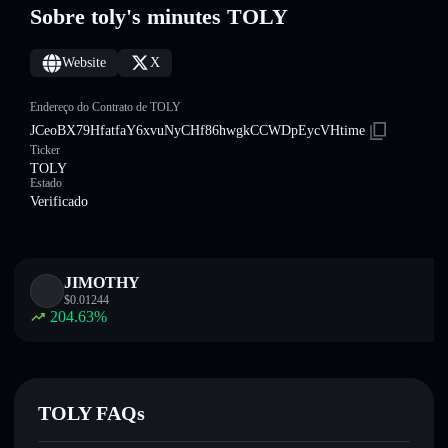
Sobre toly's minutes TOLY
Website
X
Endereço do Contrato de TOLY
JCeoBX79HfatfaY6xvuNyCHf86hwgkCCWDpEycVHtime
Ticker
TOLY
Estado
Verificado
JIMOTHY
$
0.01244
204.63
%
TOLY FAQs