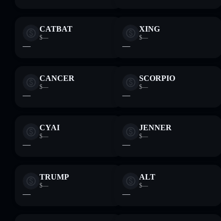
CATBAT
XING
$—
$—
—
—
CANCER
SCORPIO
$—
$—
—
—
CYAI
JENNER
$—
$—
—
—
TRUMP
ALT
$—
$—
—
—