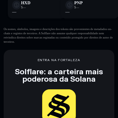
HXD
PNP
$—
$—
—
—
Os nomes, símbolos, imagens e descrições dos tokens são provenientes de metadados on-
chain e registos de terceiros. A Solflare não assume qualquer responsabilidade nem
reivindica direitos sobre marcas registadas ou conteúdo protegido por direitos de autor de
terceiros.
ENTRA NA FORTALEZA
Solflare: a carteira mais
poderosa da Solana