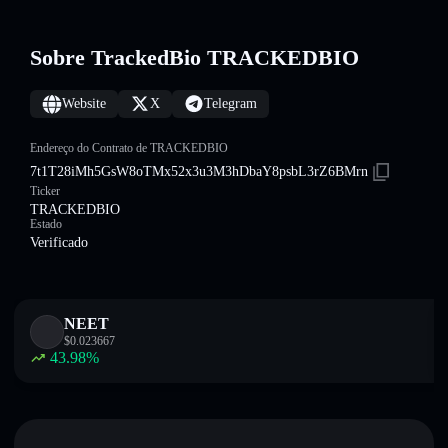
Sobre TrackedBio TRACKEDBIO
Website
X
Telegram
Endereço do Contrato de TRACKEDBIO
7t1T28iMh5GsW8oTMx52x3u3M3hDbaY8psbL3rZ6BMrn
Ticker
TRACKEDBIO
Estado
Verificado
NEET
$
0.023667
43.98
%