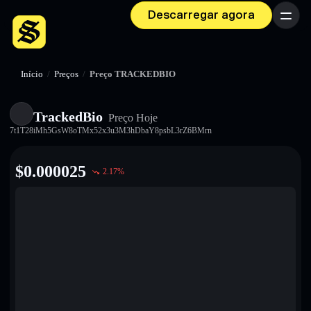
Descarregar agora
Menu
Início
/
Preços
/
Preço TRACKEDBIO
TrackedBio
Preço Hoje
7t1T28iMh5GsW8oTMx52x3u3M3hDbaY8psbL3rZ6BMrn
$
0.000025
2.17
%