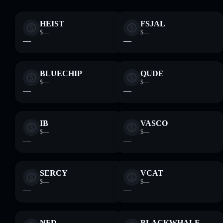
HEIST
FSJAL
$—
$—
—
—
BLUECHIP
QUDE
$—
$—
—
—
IB
VASCO
$—
$—
—
—
SERCY
VCAT
$—
$—
—
—
NFD
BLACKWHALE