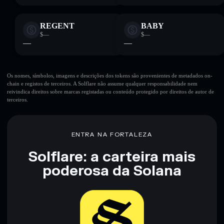
REGENT
BABY
$—
$—
—
—
Os nomes, símbolos, imagens e descrições dos tokens são provenientes de metadados on-
chain e registos de terceiros. A Solflare não assume qualquer responsabilidade nem
reivindica direitos sobre marcas registadas ou conteúdo protegido por direitos de autor de
terceiros.
ENTRA NA FORTALEZA
Solflare: a carteira mais
poderosa da Solana