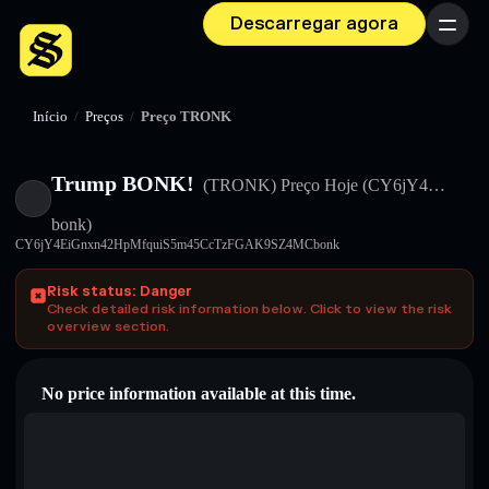
Descarregar agora
Menu
Início
/
Preços
/
Preço TRONK
Trump BONK!
(TRONK)
Preço Hoje
(CY6jY4…
bonk)
CY6jY4EiGnxn42HpMfquiS5m45CcTzFGAK9SZ4MCbonk
Risk status: Danger
Check detailed risk information below. Click to view the risk
overview section.
No price information available at this time.