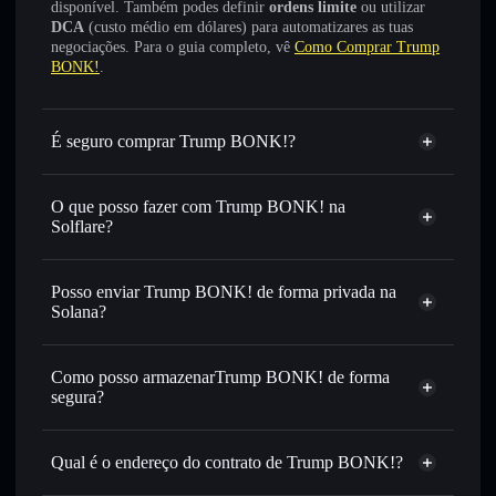
disponível. Também podes definir
ordens limite
ou utilizar
DCA
(custo médio em dólares) para automatizares as tuas
negociações. Para o guia completo, vê
Como Comprar Trump
BONK!
.
É seguro comprar Trump BONK!?
Trump BONK!
não está verificado
O que posso fazer com Trump BONK! na
Solflare?
Trump BONK!
Carteira Solflare
Trocar instantaneamente
— trocar TRONK por SOL,
Posso enviar Trump BONK! de forma privada na
USDC ou milhares de outros tokens Solana com
Solana?
encaminhamento inteligente de ordens para obteres o
Agregador de Privacidade
melhor preço disponível
Como posso armazenarTrump BONK! de forma
Definir ordens limite
— automatizar transações ao teu
segura?
preço-alvo para TRONK
Utilizar DCA
— investir de forma faseada ao longo do
Trump BONK!
tempo em TRONK
carteira não-custodial
Solflare
Qual é o endereço do contrato de Trump BONK!?
Enviar de forma privada
— transferir TRONK sem
associar publicamente as carteiras usando o Agregador de
Trump BONK!