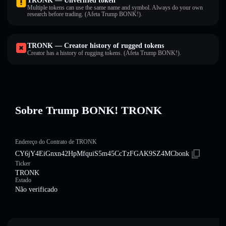
TRONK — Unverified token
Multiple tokens can use the same name and symbol. Always do your own
research before trading. (Afeta Trump BONK!).
TRONK — Creator history of rugged tokens
Creator has a history of rugging tokens. (Afeta Trump BONK!).
Sobre Trump BONK! TRONK
Endereço do Contrato de TRONK
CY6jY4EiGnxn42HpMfquiS5m45CcTzFGAK9SZ4MCbonk
Ticker
TRONK
Estado
Não verificado