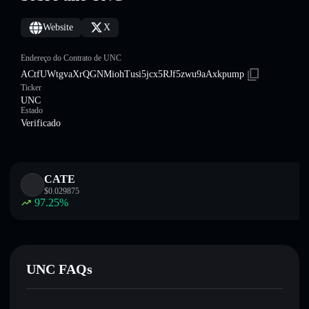
Website
X
Endereço do Contrato de UNC
ACtfUWtgvaXrQGNMiohTusi5jcx5RJf5zwu9aAxkpump
Ticker
UNC
Estado
Verificado
CATE
$
0.029875
97.25
%
UNC FAQs