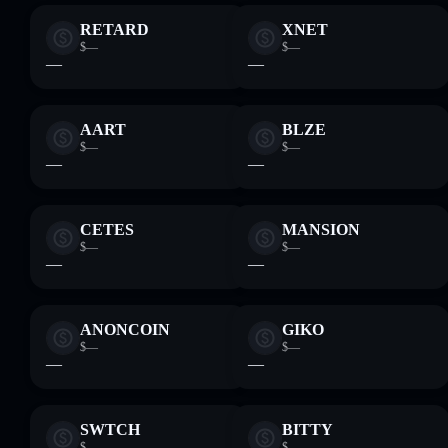
RETARD
XNET
$—
$—
—
—
AART
BLZE
$—
$—
—
—
CETES
MANSION
$—
$—
—
—
ANONCOIN
GIKO
$—
$—
—
—
SWTCH
BITTY
$—
$—