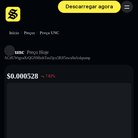
Descarregar agora
Menu
Início
/
Preços
/
Preço UNC
unc
Preço Hoje
ACtfUWtgvaXrQGNMiohTusi5jcx5RJf5zwu9aAxkpump
$
0.000528
7.82
%