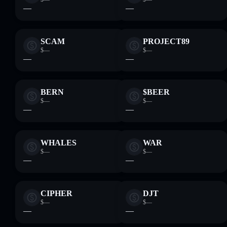
—
—
SCAM
PROJECT89
$—
$—
—
—
BERN
$BEER
$—
$—
—
—
WHALES
WAR
$—
$—
—
—
CIPHER
DJT
$—
$—
—
—