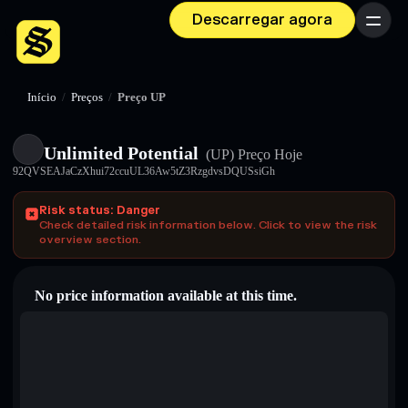
Descarregar agora
Menu
Início
/
Preços
/
Preço UP
Unlimited Potential
(UP)
Preço Hoje
92QVSEAJaCzXhui72ccuUL36Aw5tZ3RzgdvsDQUSsiGh
Risk status: Danger
Check detailed risk information below. Click to view the risk
overview section.
No price information available at this time.