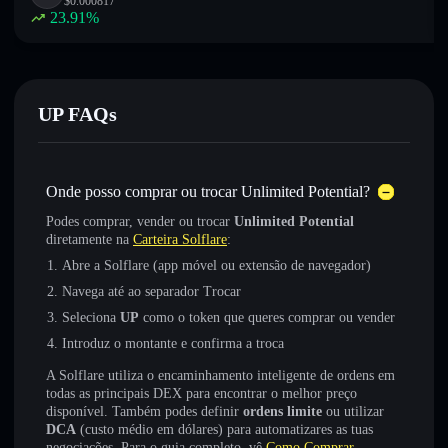
$
0.000817
23.91
%
UP FAQs
Onde posso comprar ou trocar Unlimited Potential?
Podes comprar, vender ou trocar
Unlimited Potential
diretamente na
Carteira Solflare
:
Abre a Solflare (app móvel ou extensão de navegador)
Navega até ao separador Trocar
Seleciona
UP
como o token que queres comprar ou vender
Introduz o montante e confirma a troca
A Solflare utiliza o encaminhamento inteligente de ordens em
todas as principais DEX para encontrar o melhor preço
disponível. Também podes definir
ordens limite
ou utilizar
DCA
(custo médio em dólares) para automatizares as tuas
negociações. Para o guia completo, vê
Como Comprar