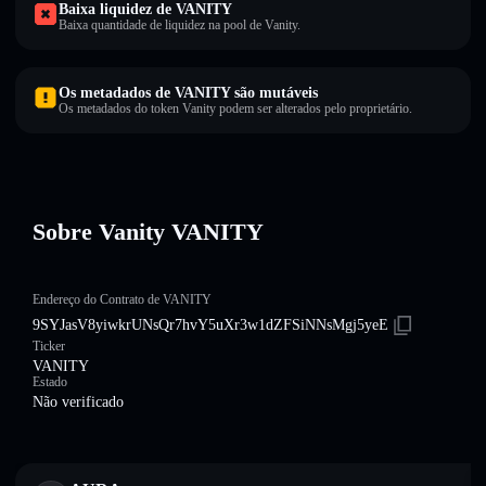
Baixa liquidez de VANITY
Baixa quantidade de liquidez na pool de Vanity.
Os metadados de VANITY são mutáveis
Os metadados do token Vanity podem ser alterados pelo proprietário.
Sobre Vanity VANITY
Endereço do Contrato de VANITY
9SYJasV8yiwkrUNsQr7hvY5uXr3w1dZFSiNNsMgj5yeE
Ticker
VANITY
Estado
Não verificado