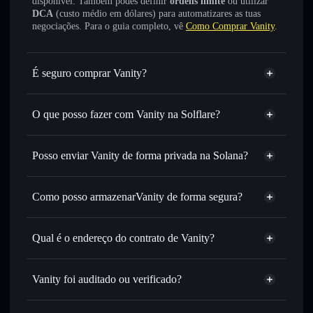
disponível. Também podes definir
ordens limite
ou utilizar
DCA
(custo médio em dólares) para automatizares as tuas
negociações. Para o guia completo, vê
Como Comprar Vanity
.
É seguro comprar Vanity?
Vanity
não está verificado
O que posso fazer com Vanity na Solflare?
Vanity
Carteira Solflare
Trocar instantaneamente
— trocar VANITY por SOL,
Posso enviar Vanity de forma privada na Solana?
USDC ou milhares de outros tokens Solana com
Agregador de Privacidade
encaminhamento inteligente de ordens para obteres o
melhor preço disponível
Como posso armazenarVanity de forma segura?
Definir ordens limite
— automatizar transações ao teu
Vanity
carteira
preço-alvo para VANITY
não-custodial
Solflare
Qual é o endereço do contrato de Vanity?
Utilizar DCA
— investir de forma faseada ao longo do
tempo em VANITY
Vanity
Enviar de forma privada
— transferir VANITY sem
9SYJasV8yiwkrUNsQr7hvY5uXr3w1dZFSiNNsMgj5yeE
Solflare
Vanity
Vanity foi auditado ou verificado?
Agregador de Privacidade
associar publicamente as carteiras usando o Agregador de
Privacidade integrado da Solflare
Vanity
não está verificado
VANITY
Carteira