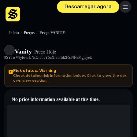
Descarregar agora
Menu
Início
/
Preços
/
Preço VANITY
Vanity
Preço Hoje
9SYJasV8yiwkrUNsQr7hvY5uXr3w1dZFSiNNsMgj5yeE
Risk status: Warning
Check detailed risk information below. Click to view the risk
overview section.
No price information available at this time.