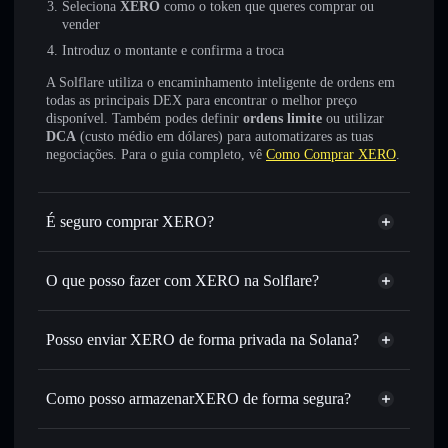
Seleciona
XERO
como o token que queres comprar ou
vender
Introduz o montante e confirma a troca
A Solflare utiliza o encaminhamento inteligente de ordens em
todas as principais DEX para encontrar o melhor preço
disponível. Também podes definir
ordens limite
ou utilizar
DCA
(custo médio em dólares) para automatizares as tuas
negociações. Para o guia completo, vê
Como Comprar XERO
.
É seguro comprar XERO?
XERO
não está verificado
O que posso fazer com XERO na Solflare?
XERO
Carteira Solflare
Trocar instantaneamente
— trocar XERO por SOL,
Posso enviar XERO de forma privada na Solana?
USDC ou milhares de outros tokens Solana com
Agregador de Privacidade
encaminhamento inteligente de ordens para obteres o
melhor preço disponível
Como posso armazenarXERO de forma segura?
Definir ordens limite
— automatizar transações ao teu
XERO
carteira
preço-alvo para XERO
não-custodial
Solflare