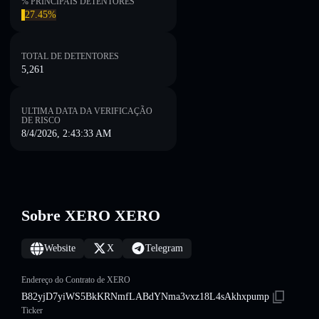
% PRINCIPAIS DETENTORES
27.45%
TOTAL DE DETENTORES
5,261
ULTIMA DATA DA VERIFICAÇÃO
DE RISCO
8/4/2026, 2:43:33 AM
Sobre XERO XERO
Website
X
Telegram
Endereço do Contrato de XERO
B82yjD7yiWS5BkKRNmfLABdYNma3vxz18L4sAkhxpump
Ticker