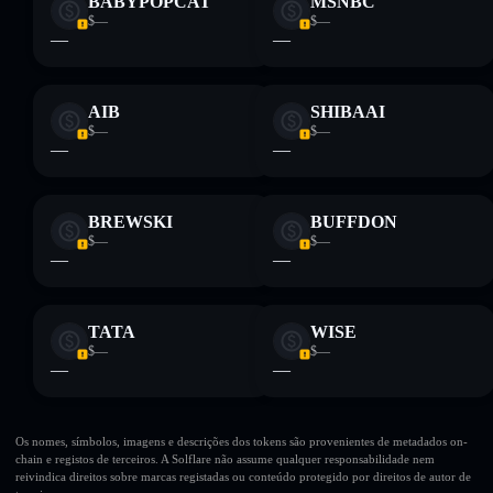
BABYPOPCAT
MSNBC
$—
$—
—
—
AIB
SHIBAAI
$—
$—
—
—
BREWSKI
BUFFDON
$—
$—
—
—
TATA
WISE
$—
$—
—
—
Os nomes, símbolos, imagens e descrições dos tokens são provenientes de metadados on-
chain e registos de terceiros. A Solflare não assume qualquer responsabilidade nem
reivindica direitos sobre marcas registadas ou conteúdo protegido por direitos de autor de