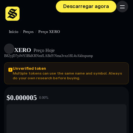
Descarregar agora
Menu
Início
/
Preços
/
Preço XERO
XERO
Preço Hoje
B82yjD7yiWS5BkKRNmfLABdYNma3vxz18L4sAkhxpump
Unverified token
Multiple tokens can use the same name and symbol. Always
do your own research before buying.
$
0.000005
0.00
%