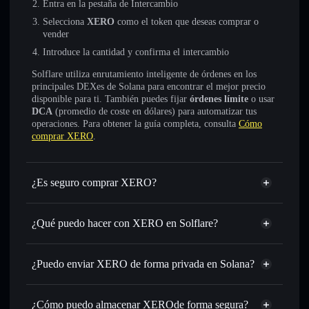
Entra en la pestaña de Intercambio
Selecciona
XERO
como el token que deseas comprar o
vender
Introduce la cantidad y confirma el intercambio
Solflare utiliza enrutamiento inteligente de órdenes en los
principales DEXes de Solana para encontrar el mejor precio
disponible para ti. También puedes fijar
órdenes límite
o usar
DCA
(promedio de coste en dólares) para automatizar tus
operaciones. Para obtener la guía completa, consulta
Cómo
comprar XERO
.
¿Es seguro comprar XERO?
XERO
no está verificado
¿Qué puedo hacer con XERO en Solflare?
XERO
cartera de Solflare
Intercambiar al instante
: operar con XERO para SOL,
¿Puedo enviar XERO de forma privada en Solana?
USDC o miles de otros tokens de Solana con enrutamiento
agregador de privacidad
de órdenes inteligente para el mejor precio disponible
¿Cómo puedo almacenar XEROde forma segura?
Establecer órdenes límite
: automatizar las operaciones en