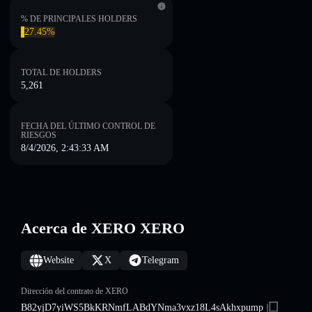
% DE PRINCIPALES HOLDERS
27.45%
TOTAL DE HOLDERS
5,261
FECHA DEL ÚLTIMO CONTROL DE
RIESGOS
8/4/2026, 2:43:33 AM
Acerca de XERO XERO
Website
X
Telegram
Dirección del contrato de XERO
B82yjD7yiWS5BkKRNmfLABdYNma3vxz18L4sAkhxpump