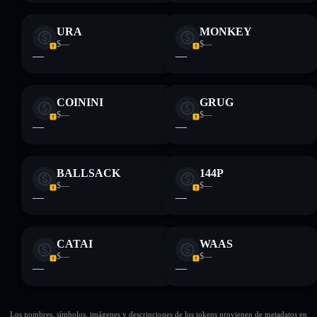
URA
MONKEY
$—
$—
—
—
COININI
GRUG
$—
$—
—
—
BALLSACK
144P
$—
$—
—
—
CATAI
WAAS
$—
$—
—
—
Los nombres, símbolos, imágenes y descripciones de los tokens provienen de metadatos en