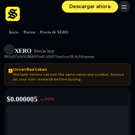
Descargar ahora
Menú
Inicio
/
Precios
/
Precio de XERO
XERO
Precio hoy
B82yjD7yiWS5BkKRNmfLABdYNma3vxz18L4sAkhxpump
Unverified token
Multiple tokens can use the same name and symbol. Always
do your own research before buying.
$
0.000005
0.65
%