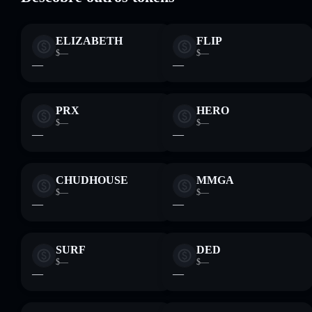
não-custodial onde controlas as tuas chaves privadas
ELIZABETH
FLIP
$—
$—
—
—
PRX
HERO
$—
$—
—
—
CHUDHOUSE
MMGA
$—
$—
—
—
SURF
DED
$—
$—
—
—