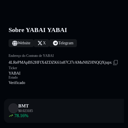
Sobre YABAI YABAI
Website
X
Telegram
Endereço do Contrato de YABAI
4LRePMApBS2HFfX4ZDZK61n87CJ7rAMuN8ZHNQQXjupx
Ticker
YABAI
Estado
Verificado
BMT
$
0.023185
78.16
%