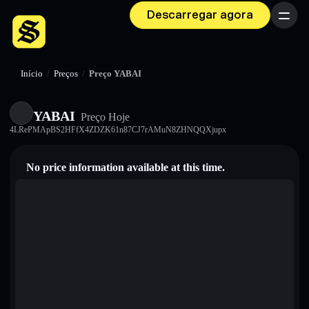
Descarregar agora
Menu
Início
/
Preços
/
Preço YABAI
YABAI
Preço Hoje
4LRePMApBS2HFfX4ZDZK61n87CJ7rAMuN8ZHNQQXjupx
No price information available at this time.