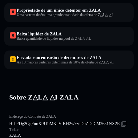
Propriedade de um único detentor em ZALA
Uma carteira detém uma grande quantidade da oferta de Z△L△ △I.
Baixa liquidez de ZALA
Baixa quantidade de liquidez na pool de Z△L△ △I.
Elevada concentração de detentores de ZALA
As 10 maiores carteiras detêm mais de 50% da oferta de Z△L△ △I.
Sobre Z△L△ △I ZALA
Endereço do Contrato de ZALA
HiLPDg2GgFnnXf9ToMKnVtKH2w7zuDbZDdCM3681NX2E
Ticker
ZALA