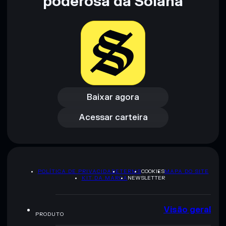
poderosa da Solana
pesquisa. Dados fornecidos pelo rugcheck.xyz.
Baixar agora
Acessar carteira
Baixar agora
Acessar carteira
POLÍTICA DE PRIVACIDADE
TERMS
COOKIES
MAPA DO SITE
KIT DA MARCA
NEWSLETTER
Visão geral
PRODUTO