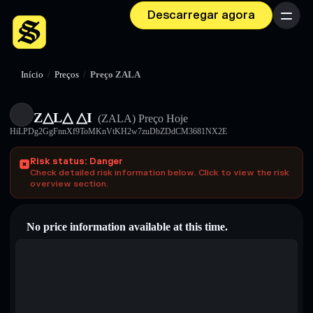
Descarregar agora
Menu
Início
/
Preços
/
Preço ZALA
Z△L△ △I
(ZALA)
Preço Hoje
HiLPDg2GgFnnXf9ToMKnVtKH2w7zuDbZDdCM3681NX2E
Risk status: Danger
Check detailed risk information below. Click to view the risk
overview section.
No price information available at this time.