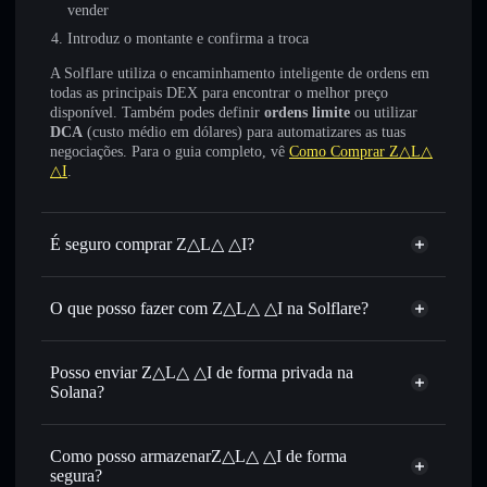
vender
Introduz o montante e confirma a troca
A Solflare utiliza o encaminhamento inteligente de ordens em
todas as principais DEX para encontrar o melhor preço
disponível. Também podes definir
ordens limite
ou utilizar
DCA
(custo médio em dólares) para automatizares as tuas
negociações. Para o guia completo, vê
Como Comprar Z△L△
△I
.
É seguro comprar Z△L△ △I?
Z△L△ △I
não está verificado
O que posso fazer com Z△L△ △I na Solflare?
Z△L△ △I
Carteira Solflare
Trocar instantaneamente
— trocar ZALA por SOL,
Posso enviar Z△L△ △I de forma privada na
USDC ou milhares de outros tokens Solana com
Solana?
encaminhamento inteligente de ordens para obteres o
Agregador de Privacidade
melhor preço disponível
Como posso armazenarZ△L△ △I de forma
Definir ordens limite
— automatizar transações ao teu
segura?
preço-alvo para ZALA