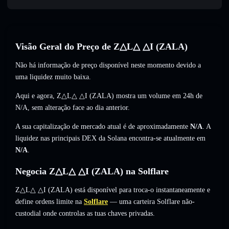
Visão Geral do Preço de Z△L△ △I (ZALA)
Não há informação de preço disponível neste momento devido a
uma liquidez muito baixa.
Aqui e agora, Z△L△ △I (ZALA) mostra um volume em 24h de
N/A
,
sem alteração
face ao dia anterior.
A sua capitalização de mercado atual é de aproximadamente
N/A
. A
liquidez nas principais DEX da Solana encontra-se atualmente em
N/A
.
Negocia Z△L△ △I (ZALA) na Solflare
Z△L△ △I (ZALA) está disponível para troca-o instantaneamente e
define ordens limite na
Solflare
— uma carteira Solflare não-
custodial onde controlas as tuas chaves privadas.