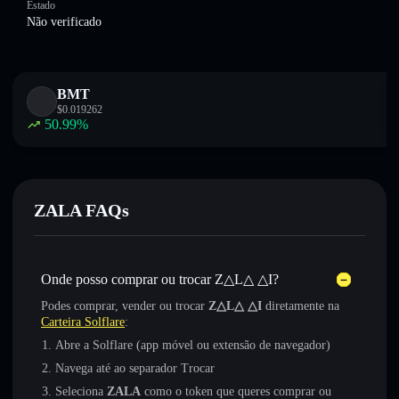
Estado
Não verificado
BMT
$
0.019262
50.99
%
ZALA FAQs
Onde posso comprar ou trocar Z△L△ △I?
Podes comprar, vender ou trocar
Z△L△ △I
diretamente na
Carteira Solflare
:
Abre a Solflare (app móvel ou extensão de navegador)
Navega até ao separador Trocar
Seleciona
ZALA
como o token que queres comprar ou