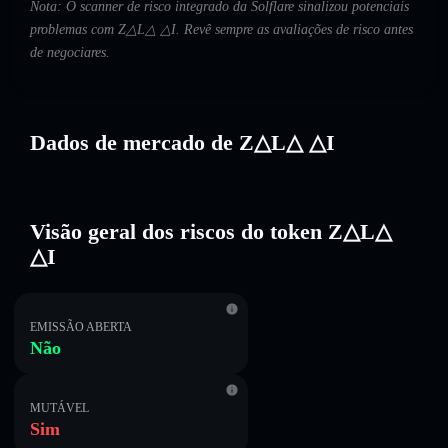
Nota: O scanner de risco integrado da Solflare sinalizou potenciais
problemas com Z△L△ △I. Revê sempre as avaliações de risco antes
de negociares.
Dados de mercado de Z△L△ △I
Visão geral dos riscos do token Z△L△
△I
EMISSÃO ABERTA
Não
MUTÁVEL
Sim