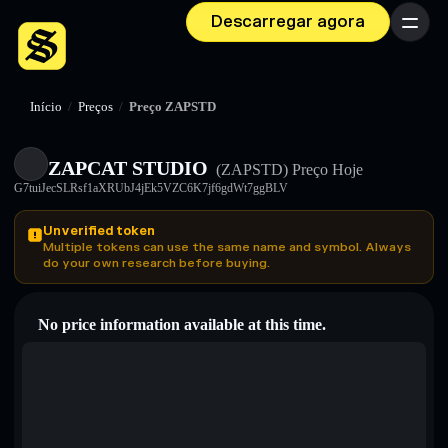
Descarregar agora
Menu
Início
/
Preços
/
Preço ZAPSTD
ZAPCAT STUDIO
(ZAPSTD)
Preço Hoje
G7tuiJecSLRsf1aXRUbJ4jEk5VZC6K7jf6gdWt7ggBLV
Unverified token
Multiple tokens can use the same name and symbol. Always
do your own research before buying.
No price information available at this time.