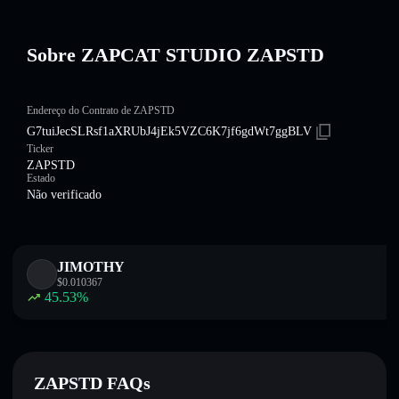
Sobre ZAPCAT STUDIO ZAPSTD
Endereço do Contrato de ZAPSTD
G7tuiJecSLRsf1aXRUbJ4jEk5VZC6K7jf6gdWt7ggBLV
Ticker
ZAPSTD
Estado
Não verificado
JIMOTHY
$
0.010367
45.53
%
ZAPSTD FAQs