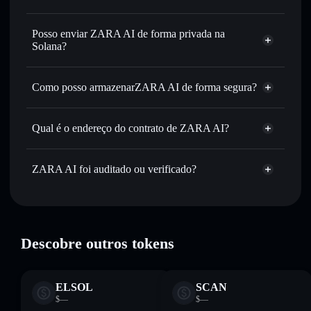
ZARA AI
Carteira Solflare
Trocar instantaneamente
— trocar ZARA por SOL,
Posso enviar ZARA AI de forma privada na
USDC ou milhares de outros tokens Solana com
Solana?
encaminhamento inteligente de ordens para obteres o
Carteira Solflare
Agregador de
melhor preço disponível
Privacidade
Como posso armazenarZARA AI de forma segura?
Definir ordens limite
— automatizar transações ao teu
ZARA AI
preço-alvo para ZARA
ZARA AI
carteira
Utilizar DCA
— investir de forma faseada ao longo do
não-custodial
Solflare
Qual é o endereço do contrato de ZARA AI?
tempo em ZARA
Enviar de forma privada
— transferir ZARA sem associar
ZARA AI
publicamente as carteiras usando o Agregador de
73UdJevxaNKXARgkvPHQGKuv8HCZARszuKW2LTL3pump
ZARA AI foi auditado ou verificado?
Agregador de Privacidade
Privacidade integrado da Solflare
ZARA AI
verificado
Acompanhar em tempo real
— monitorizar o preço,
ZARA
Carteira
volume, capitalização de mercado e liquidez de ZARA
Solflare
Manter em segurança
— guardar ZARA numa carteira
não-custodial onde controlas as tuas chaves privadas
Descobre outros tokens
ELSOL
SCAN
$—
$—
—
—