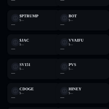
$PTRUMP
BOT
$—
$—
—
—
$JAC
VVAIFU
$—
$—
—
—
SV151
PVS
$—
$—
—
—
CDOGE
HINEY
$—
$—
—
—