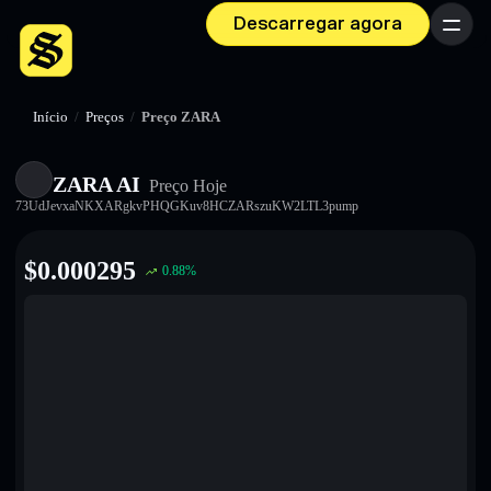
Descarregar agora
Menu
Início
/
Preços
/
Preço ZARA
ZARA AI
Preço Hoje
73UdJevxaNKXARgkvPHQGKuv8HCZARszuKW2LTL3pump
$
0.000295
0.88
%