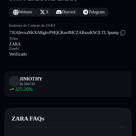
Website
X
Discord
Telegram
Endereço do Contrato de ZARA
73UdJevxaNKXARgkvPHQGKuv8HCZARszuKW2LTL3pump
Ticker
ZARA
Estado
Verificado
JIMOTHY
$
0.008749
125.20
%
ZARA FAQs