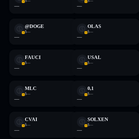
$—
$—
—
—
@DOGE
OLAS
$—
$—
—
—
FAUCI
USAL
$—
$—
—
—
MLC
0,1
$—
$—
—
—
CVAI
SOLXEN
$—
$—
—
—