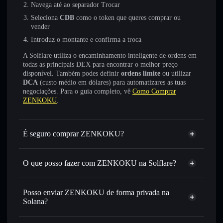
Navega até ao separador Trocar
Seleciona
CDB
como o token que queres comprar ou
vender
Introduz o montante e confirma a troca
A Solflare utiliza o encaminhamento inteligente de ordens em
todas as principais DEX para encontrar o melhor preço
disponível. Também podes definir
ordens limite
ou utilizar
DCA
(custo médio em dólares) para automatizares as tuas
negociações. Para o guia completo, vê
Como Comprar
ZENKOKU
.
É seguro comprar ZENKOKU?
ZENKOKU
não está verificado
O que posso fazer com ZENKOKU na Solflare?
ZENKOKU
Carteira Solflare
Trocar instantaneamente
— trocar CDB por SOL, USDC
Posso enviar ZENKOKU de forma privada na
ou milhares de outros tokens Solana com encaminhamento
Solana?
inteligente de ordens para obteres o melhor preço
Agregador de Privacidade
disponível