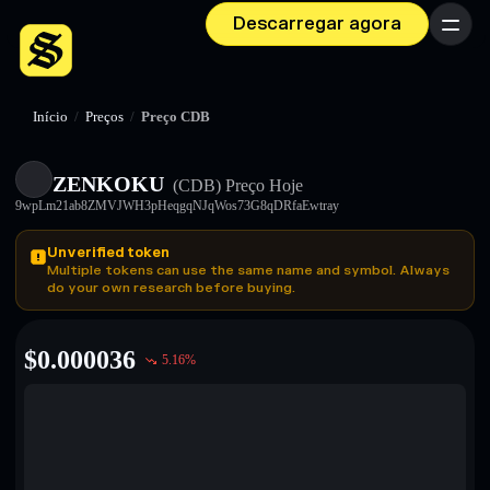
Descarregar agora
Menu
Início
/
Preços
/
Preço CDB
ZENKOKU
(CDB)
Preço Hoje
9wpLm21ab8ZMVJWH3pHeqgqNJqWos73G8qDRfaEwtray
Unverified token
Multiple tokens can use the same name and symbol. Always
do your own research before buying.
$
0.000036
5.16
%