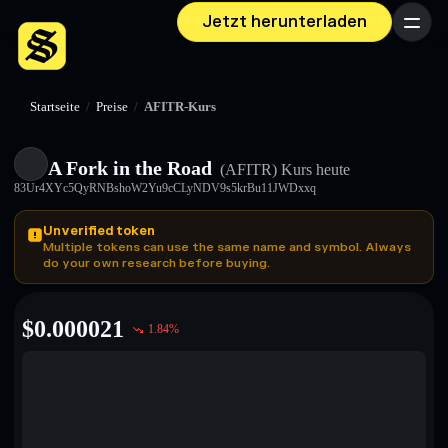
Jetzt herunterladen
Menü
Startseite
/
Preise
/
AFITR-Kurs
A Fork in the Road
(AFITR)
Kurs heute
83Ur4XYc5QyRNBshoW2Yu9cCLyNDV9s5krBu11JWDxxq
Unverified token
Multiple tokens can use the same name and symbol. Always
do your own research before buying.
$
0.000021
1.84
%