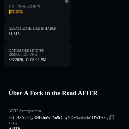
TOP-INHABER IN %
23.19%
GESAMTZAHL DER INHABER
11,615
DATUM DER LETZTEN
RISIKOPRÜFUNG
8/3/2026, 11:08:07 PM
Über A Fork in the Road AFITR
AFITR-Vertragsadresse
83Ur4XYc5QyRNBshoW2Yu9cCLyNDV9s5krBu11JWDxxq
Ticker
AFITR