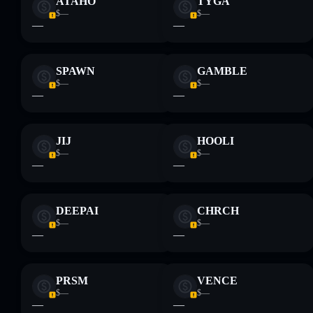
ATAHO
TYGA
$—
$—
—
—
SPAWN
GAMBLE
$—
$—
—
—
JIJ
HOOLI
$—
$—
—
—
DEEPAI
CHRCH
$—
$—
—
—
PRSM
VENCE
$—
$—
—
—