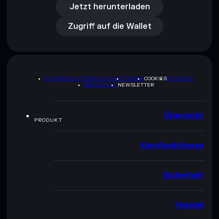
Zugriff auf die Wallet
Jetzt herunterladen
Zugriff auf die Wallet
DATENSCHUTZRICHTLINIE
TERMS
COOKIES
SITEMAP
BRAND-KIT
NEWSLETTER
Übersicht
PRODUKT
Kernfunktionen
Sicherheit
Handel