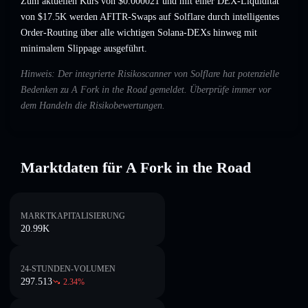
Zum aktuellen Kurs von $0.000021 und mit einer DEX-Liquidität
von $17.5K werden AFITR-Swaps auf Solflare durch intelligentes
Order-Routing über alle wichtigen Solana-DEXs hinweg mit
minimalem Slippage ausgeführt.
Hinweis: Der integrierte Risikoscanner von Solflare hat potenzielle
Bedenken zu A Fork in the Road gemeldet. Überprüfe immer vor
dem Handeln die Risikobewertungen.
Marktdaten für A Fork in the Road
MARKTKAPITALISIERUNG
20.99K
24-STUNDEN-VOLUMEN
297.513
2.34
%