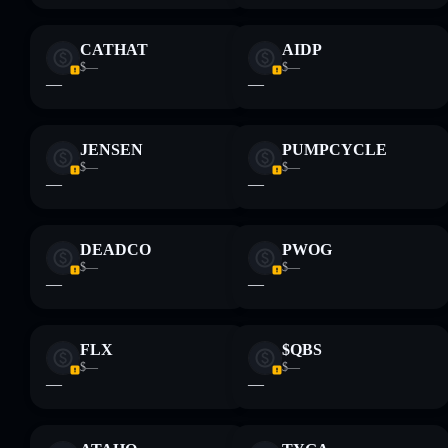
CATHAT
AIDP
$—
$—
—
—
JENSEN
PUMPCYCLE
$—
$—
—
—
DEADCO
PWOG
$—
$—
—
—
FLX
$QBS
$—
$—
—
—