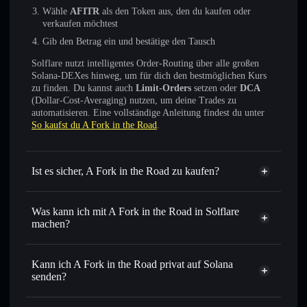
Wähle
AFITR
als den Token aus, den du kaufen oder
verkaufen möchtest
Gib den Betrag ein und bestätige den Tausch
Solflare nutzt intelligentes Order-Routing über alle großen
Solana-DEXes hinweg, um für dich den bestmöglichen Kurs
zu finden. Du kannst auch
Limit-Orders
setzen oder
DCA
(Dollar-Cost-Averaging) nutzen, um deine Trades zu
automatisieren. Eine vollständige Anleitung findest du unter
So kaufst du A Fork in the Road
.
Ist es sicher, A Fork in the Road zu kaufen?
A Fork in the Road
nicht
verifiziert
Was kann ich mit A Fork in the Road in Solflare
machen?
A Fork in the Road
Solflare-Wallet
Sofort tauschen
– handle AFITR gegen SOL, USDC oder
Kann ich A Fork in the Road privat auf Solana
Tausende anderer Solana-Tokens mit intelligentem Order
senden?
Routing zum bestmöglichen Kurs
Privacy
Limit-Orders setzen
– automatisiere Trades zu deinem