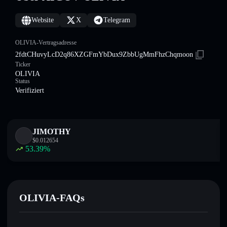
Website
X
Telegram
OLIVIA-Vertragsadresse
2fdtCHuvyLcD2q86XZGFmYbDux9ZbbUgMmFhzChqmoon
Ticker
OLIVIA
Status
Verifiziert
JIMOTHY
$
0.012654
53.39
%
OLIVIA-FAQs