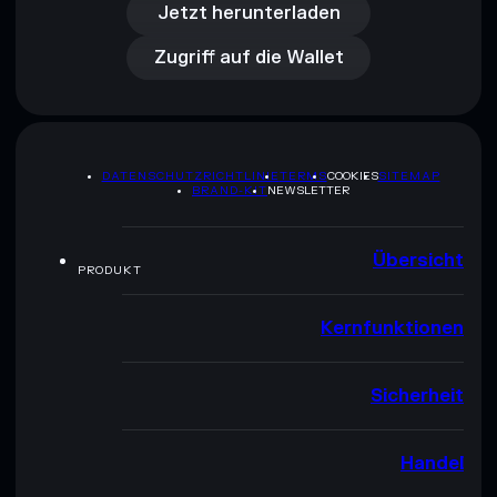
Zugriff auf die Wallet
Jetzt herunterladen
Zugriff auf die Wallet
DATENSCHUTZRICHTLINIE
TERMS
COOKIES
SITEMAP
BRAND-KIT
NEWSLETTER
Übersicht
PRODUKT
Kernfunktionen
Sicherheit
Handel