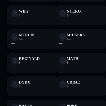
WIF2
NUERO
$—
$—
—
—
MERLIN
MILKERS
$—
$—
—
—
REGINALD
MATH
$—
$—
—
—
DYDX
CRIME
$—
$—
—
—
KAUSA
POKE