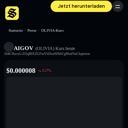
Jetzt herunterladen
Menü
Startseite
/
Preise
/
OLIVIA-Kurs
AIGOV
(OLIVIA)
Kurs heute
2fdtCHuvyLcD2q86XZGFmYbDux9ZbbUgMmFhzChqmoon
$
0.000008
0.27
%