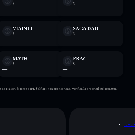
$—
$—
—
—
VIAINTI
SAGA DAO
$—
$—
—
—
MATH
FRAG
$—
$—
—
—
da registri di terze parti. Solflare non sponsorizza, verifica la proprietà né accampa
A
INFO