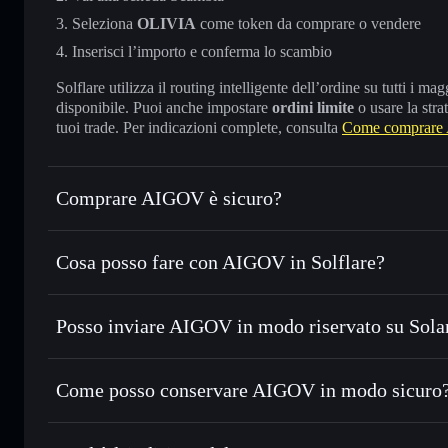
Seleziona
OLIVIA
come token da comprare o vendere
Inserisci l’importo e conferma lo scambio
Solflare utilizza il routing intelligente dell’ordine su tutti i 
disponibile. Puoi anche impostare
ordini limite
o usare la stra
tuoi trade. Per indicazioni complete, consulta
Come comprar
Comprare AIGOV è sicuro?
AIGOV
token verificato
Cosa posso fare con AIGOV in Solflare?
AIGOV
wallet Solflare
Posso inviare AIGOV in modo riservato su Sola
Scambiare istantaneamente
— scambia OLIVIA in SOL, US
migliore con il routing intelligente dell’ordine
wallet Solflare
Aggregatore di privacy
Impostare ordini limite
— automatizza i tuoi trade al pre
Come posso conservare AIGOV in modo sicuro
Usare il DCA
— applica la strategia dollar-cost average 
AIGOV
w
Inviare in modo riservato
— trasferisci OLIVIA senza coll
privacy incorporato di Solflare