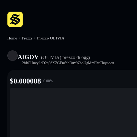
Home
/
Prezzi
/
Prezzo OLIVIA
AIGOV
(OLIVIA)
prezzo di oggi
2fdtCHuvyLcD2q86XZGFmYbDux9ZbbUgMmFhzChqmoon
$
0.000008
0.00
%