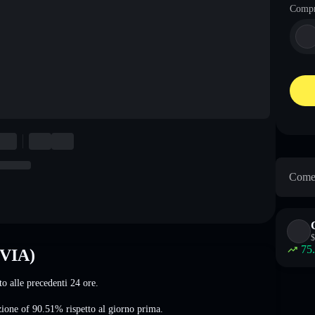
Comp
Come 
$
75
IVIA)
to alle precedenti 24 ore.
zione of 90.51%
rispetto al giorno prima.