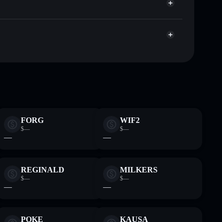
Aggregatore di privacy
talizzazione di mercato e liquidità di OLIVIA
let non-custodial all’interno del quale hai il pieno ed
moon
OLIVIA
wallet Solflare
FORG
WIF2
$—
$—
—
—
REGINALD
MILKERS
$—
$—
—
—
POKE
KAUSA