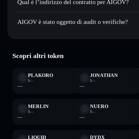
Qual è l’indirizzo del contratto per AIGOV?
Monitorare in tempo reale
— conosci prezzo, volume, capi
AIGOV
Conservare in modo sicuro
— tieni i tuoi OLIVIA in un wal
2fdtCHuvyLcD2q86XZGFmYbDux9ZbbUgMmFhzChq
AIGOV è stato oggetto di audit o verifiche?
esclusivo controllo delle tue chiavi private
AIGOV
verificato
Scopri altri token
PLAKORO
JONATHAN
$—
$—
—
—
MERLIN
NUERO
$—
$—
—
—
LIQUID
DYDX