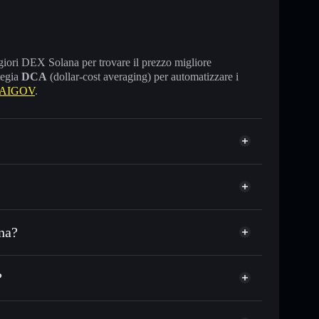
maggiori DEX Solana per trovare il prezzo migliore
tegia
DCA
(dollar-cost averaging) per automatizzare i
e AIGOV
.
na?
DC o in migliaia di altri token Solana al prezzo
AIGOV
zzo desiderato di OLIVIA
?
su OLIVIA nel tempo
allet non-custodial
Solflare
egare pubblicamente i wallet usando l’Aggregatore di