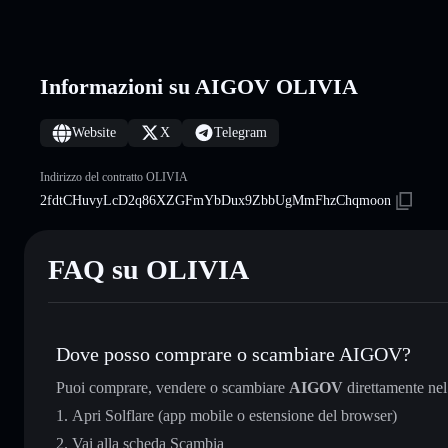
Informazioni su AIGOV OLIVIA
Website
X
Telegram
Indirizzo del contratto OLIVIA
2fdtCHuvyLcD2q86XZGFmYbDux9ZbbUgMmFhzChqmoon
FAQ su OLIVIA
Dove posso comprare o scambiare AIGOV?
Puoi comprare, vendere o scambiare
AIGOV
direttamente ne
Apri Solflare (app mobile o estensione del browser)
Vai alla scheda Scambia