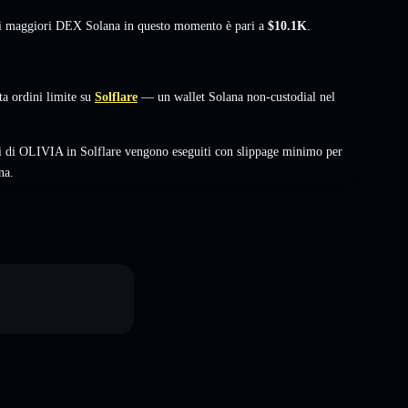
sui maggiori DEX Solana in questo momento è pari a
$10.1K
.
 ordini limite su
Solflare
— un wallet Solana non-custodial nel
i di OLIVIA in Solflare vengono eseguiti con slippage minimo per
na.