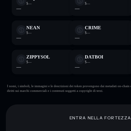
$—
$—
—
—
NEAN
CRIME
$—
$—
—
—
ZIPPYSOL
DATBOI
$—
$—
—
—
I nomi, i simboli, le immagini e le descrizioni dei token provengono dai metadati on-chain e 
diritti sui marchi commerciali e i contenuti soggetti a copyright di terzi.
ENTRA NELLA FORTEZZ