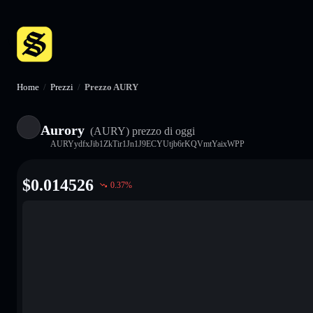
Home
/
Prezzi
/
Prezzo AURY
Aurory
(AURY)
prezzo di oggi
AURYydfxJib1ZkTir1Jn1J9ECYUtjb6rKQVmtYaixWPP
$
0.014526
0.37
%