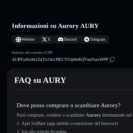
Informazioni su Aurory AURY
Website
X
Discord
Telegram
Indirizzo del contratto AURY
AURYydfxJib1ZkTir1Jn1J9ECYUtjb6rKQVmtYaixWPP
FAQ su AURY
Dove posso comprare o scambiare Aurory?
Puoi comprare, vendere o scambiare
Aurory
direttamente nel
Apri Solflare (app mobile o estensione del browser)
Vai alla scheda Scambia