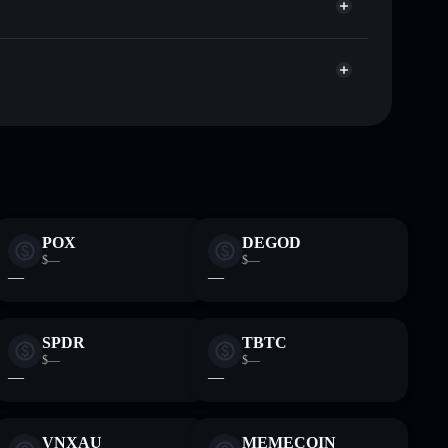
Aggregatore di privacy
italizzazione di mercato e liquidità di AURY
ydfxJib1ZkTir1Jn1J9ECYUtjb6rKQVmtYaixWPP
et non-custodial all’interno del quale hai il pieno ed
POX
DEGOD
$—
$—
—
—
SPDR
TBTC
$—
$—
—
—
VNXAU
MEMECOIN