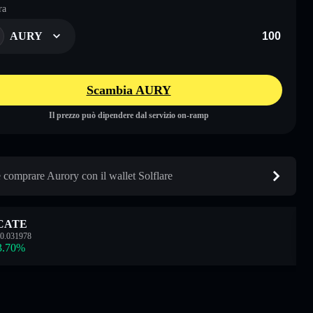
ra
AURY
Scambia AURY
Il prezzo può dipendere dal servizio on-ramp
comprare Aurory con il wallet Solflare
CATE
0.031978
3.70
%