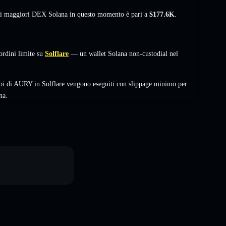
sui maggiori DEX Solana in questo momento è pari a
$177.6K
.
rdini limite su
Solflare
— un wallet Solana non-custodial nel
bi di AURY in Solflare vengono eseguiti con slippage minimo per
na.