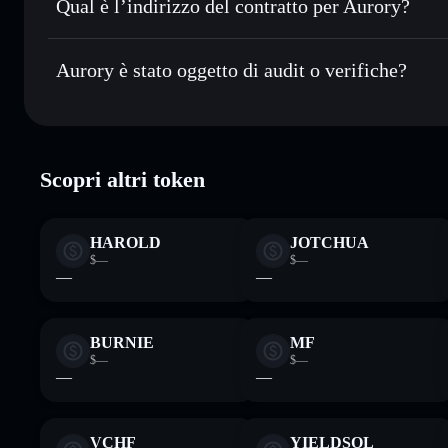
Qual è l’indirizzo del contratto per Aurory?
Monitorare in tempo reale
— conosci prezzo, volume, cap
Aurory
AURY
Conservare in modo sicuro
— tieni i tuoi AURY in un wall
Aurory è stato oggetto di audit o verifiche?
esclusivo controllo delle tue chiavi private
AURY
wallet Solflare
Aurory
verificato
Scopri altri token
HAROLD
JOTCHUA
$—
$—
—
—
BURNIE
MF
$—
$—
—
—
VCHF
YIELDSOL