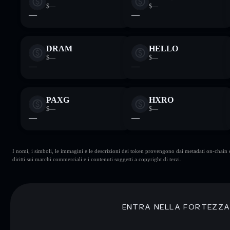
$—
$—
—
—
DRAM
HELLO
$—
$—
—
—
PAXG
HXRO
$—
$—
—
—
I nomi, i simboli, le immagini e le descrizioni dei token provengono dai metadati on-chain e 
diritti sui marchi commerciali e i contenuti soggetti a copyright di terzi.
ENTRA NELLA FORTEZZ