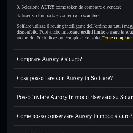
Seleziona
AURY
come token da comprare o vendere
Inserisci l’importo e conferma lo scambio
Solflare utilizza il routing intelligente dell’ordine su tutti i 
disponibile. Puoi anche impostare
ordini limite
o usare la stra
tuoi trade. Per indicazioni complete, consulta
Come comprare 
Comprare Aurory è sicuro?
Aurory
token verificato
Cosa posso fare con Aurory in Solflare?
Aurory
wallet Solflare
Posso inviare Aurory in modo riservato su Sola
Scambiare istantaneamente
— scambia AURY in SOL, USDC
migliore con il routing intelligente dell’ordine
wallet Solflare
Aggregatore di privacy
Impostare ordini limite
— automatizza i tuoi trade al pre
Come posso conservare Aurory in modo sicuro?
Usare il DCA
— applica la strategia dollar-cost average 
Aurory
wa
Inviare in modo riservato
— trasferisci AURY senza colle
privacy incorporato di Solflare