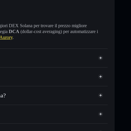
maggiori DEX Solana per trovare il prezzo migliore
tegia
DCA
(dollar-cost averaging) per automatizzare i
Aurory
.
na?
 o in migliaia di altri token Solana al prezzo
Aurory
zzo desiderato di AURY
su AURY nel tempo
llet non-custodial
Solflare
gare pubblicamente i wallet usando l’Aggregatore di