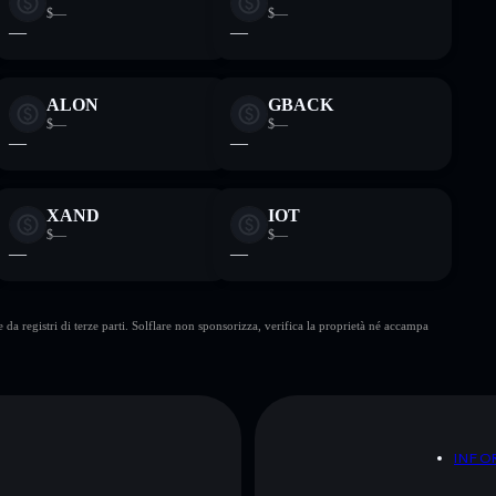
$—
$—
—
—
ALON
GBACK
$—
$—
—
—
XAND
IOT
$—
$—
—
—
da registri di terze parti. Solflare non sponsorizza, verifica la proprietà né accampa
A
INFO