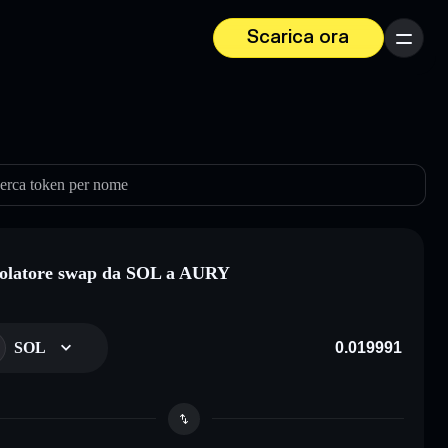
Scarica ora
Menu
erca token per nome
olatore swap da SOL a AURY
SOL