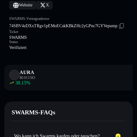
Website
X
SWARMS-Vertragsadresse
74SBV4zDXxTRgv1pEMoECskKBkZHc2yGPnc7GYVepump
Ticker
SWARMS
Status
Verifiziert
AURA
$
0.011583
38.15
%
SWARMS-FAQs
Wo kann ich Swarms kaufen oder tauschen?