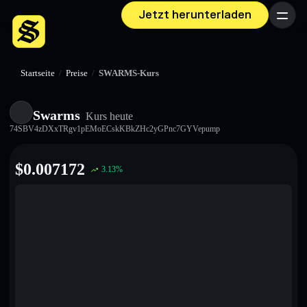
Jetzt herunterladen
Menü
Startseite
/
Preise
/
SWARMS-Kurs
Swarms
Kurs heute
74SBV4zDXxTRgv1pEMoECskKBkZHc2yGPnc7GYVepump
$
0.007172
3.13
%