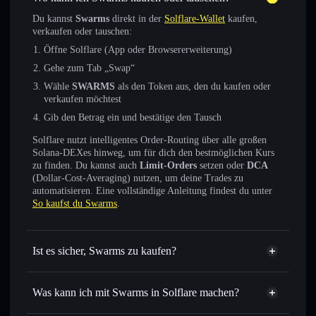
Du kannst
Swarms
direkt in der
Solflare-Wallet
kaufen,
verkaufen oder tauschen:
Öffne Solflare (App oder Browsererweiterung)
Gehe zum Tab „Swap“
Wähle
SWARMS
als den Token aus, den du kaufen oder
verkaufen möchtest
Gib den Betrag ein und bestätige den Tausch
Solflare nutzt intelligentes Order-Routing über alle großen
Solana-DEXes hinweg, um für dich den bestmöglichen Kurs
zu finden. Du kannst auch
Limit-Orders
setzen oder
DCA
(Dollar-Cost-Averaging) nutzen, um deine Trades zu
automatisieren. Eine vollständige Anleitung findest du unter
So kaufst du Swarms
.
Ist es sicher, Swarms zu kaufen?
Swarms
verifizierter Token
Was kann ich mit Swarms in Solflare machen?
Swarms
Solflare-Wallet