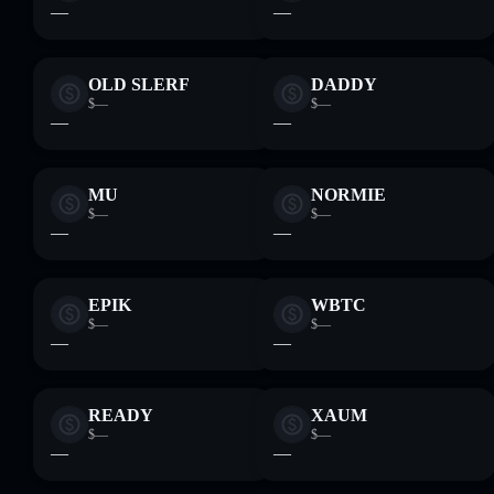
—
—
OLD SLERF
DADDY
$—
$—
—
—
MU
NORMIE
$—
$—
—
—
EPIK
WBTC
$—
$—
—
—
READY
XAUM
$—
$—
—
—