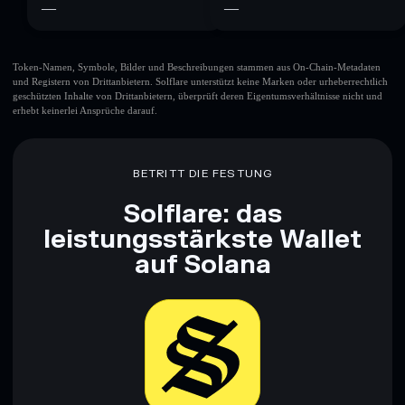
—
—
Token-Namen, Symbole, Bilder und Beschreibungen stammen aus On-Chain-Metadaten
und Registern von Drittanbietern. Solflare unterstützt keine Marken oder urheberrechtlich
geschützten Inhalte von Drittanbietern, überprüft deren Eigentumsverhältnisse nicht und
erhebt keinerlei Ansprüche darauf.
BETRITT DIE FESTUNG
Solflare: das
leistungsstärkste Wallet
auf Solana
Jetzt herunterladen