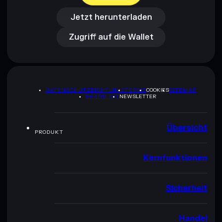
Zugriff auf die Wallet
Jetzt herunterladen
Zugriff auf die Wallet
DATENSCHUTZRICHTLINIE
TERMS
COOKIES
SITEMAP
BRAND-KIT
NEWSLETTER
Übersicht
PRODUKT
Kernfunktionen
Sicherheit
Handel