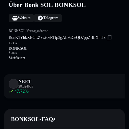
Über Bonk SOL BONKSOL
Website
Telegram
BONKSOL-Vertragsadresse
BonK1YhkXEGLZzwtcvRTip3gAL9nCeQD7ppZBLXhtTs
Ticker
BONKSOL
Status
Verifiziert
NEET
$
0.024605
47.72
%
BONKSOL-FAQs