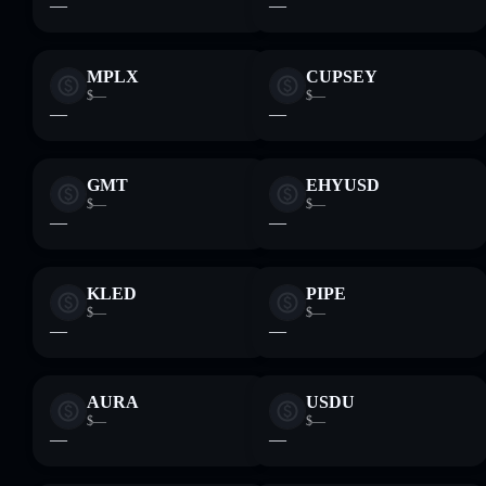
—
—
MPLX
CUPSEY
$—
$—
—
—
GMT
EHYUSD
$—
$—
—
—
KLED
PIPE
$—
$—
—
—
AURA
USDU
$—
$—
—
—