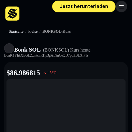
Jetzt herunterladen
Menü
Startseite
/
Preise
/
BONKSOL-Kurs
Bonk SOL
(BONKSOL)
Kurs heute
BonK1YhkXEGLZzwtcvRTip3gAL9nCeQD7ppZBLXhtTs
$
86.986815
1.58
%