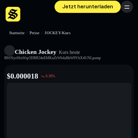
Jetzt herunterladen
Menü
Startseite
/
Preise
/
JOCKEY-Kurs
Chicken Jockey
Kurs heute
B91Nyc6SnWqr5DRR34eEMKuZrWh4zBhW9VhX4UNLpump
$
0.000018
0.39
%