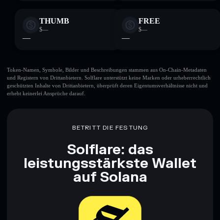
THUMB
FREE
$—
$—
—
—
Token-Namen, Symbole, Bilder und Beschreibungen stammen aus On-Chain-Metadaten
und Registern von Drittanbietern. Solflare unterstützt keine Marken oder urheberrechtlich
geschützten Inhalte von Drittanbietern, überprüft deren Eigentumsverhältnisse nicht und
erhebt keinerlei Ansprüche darauf.
BETRITT DIE FESTUNG
Solflare: das
leistungsstärkste Wallet
auf Solana