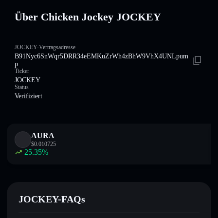
Über Chicken Jockey JOCKEY
JOCKEY-Vertragsadresse
B91Nyc6SnWqr5DRR34eEMKuZrWh4zBhW9VhX4UNLpum
p
Ticker
JOCKEY
Status
Verifiziert
AURA
$
0.010725
25.35
%
JOCKEY-FAQs