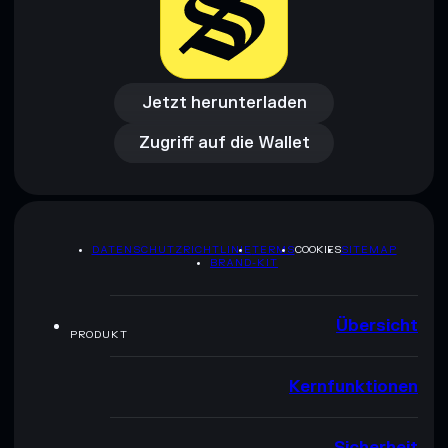
Jetzt herunterladen
Zugriff auf die Wallet
Jetzt herunterladen
Zugriff auf die Wallet
DATENSCHUTZRICHTLINIE
TERMS
COOKIES
SITEMAP
BRAND-KIT
Übersicht
PRODUKT
Kernfunktionen
Sicherheit