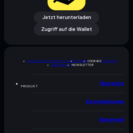
Jetzt herunterladen
Zugriff auf die Wallet
Jetzt herunterladen
Zugriff auf die Wallet
DATENSCHUTZRICHTLINIE
TERMS
COOKIES
SITEMAP
BRAND-KIT
NEWSLETTER
Übersicht
PRODUKT
Kernfunktionen
Sicherheit