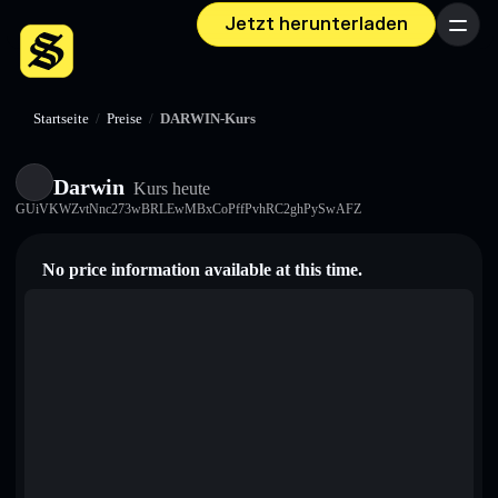
Jetzt herunterladen
Menü
Startseite
/
Preise
/
DARWIN-Kurs
Darwin
Kurs heute
GUiVKWZvtNnc273wBRLEwMBxCoPffPvhRC2ghPySwAFZ
No price information available at this time.