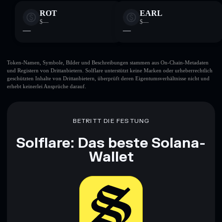
ROT
EARL
$—
$—
—
—
Token-Namen, Symbole, Bilder und Beschreibungen stammen aus On-Chain-Metadaten
und Registern von Drittanbietern. Solflare unterstützt keine Marken oder urheberrechtlich
geschützten Inhalte von Drittanbietern, überprüft deren Eigentumsverhältnisse nicht und
erhebt keinerlei Ansprüche darauf.
BETRITT DIE FESTUNG
Solflare: Das beste Solana-
Wallet