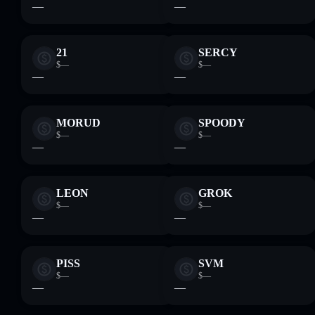
—
—
21
SERCY
$—
$—
—
—
MORUD
SPOODY
$—
$—
—
—
LEON
GROK
$—
$—
—
—
PISS
SVM
$—
$—
—
—