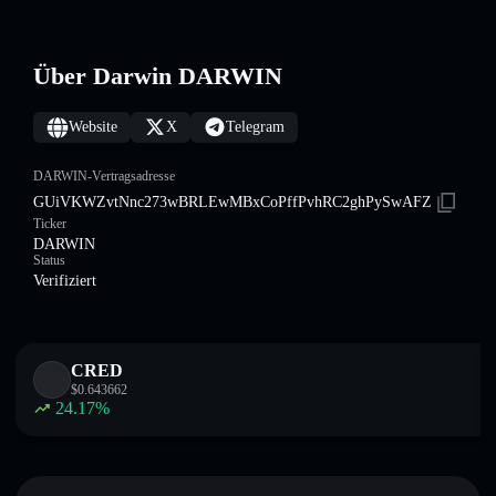
Über Darwin DARWIN
Website
X
Telegram
DARWIN-Vertragsadresse
GUiVKWZvtNnc273wBRLEwMBxCoPffPvhRC2ghPySwAFZ
Ticker
DARWIN
Status
Verifiziert
CRED
$
0.643662
24.17
%