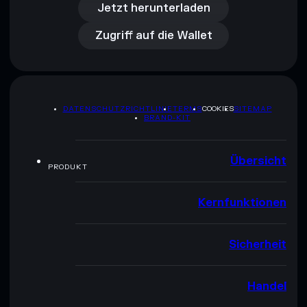
Zugriff auf die Wallet
Jetzt herunterladen
Zugriff auf die Wallet
DATENSCHUTZRICHTLINIE
TERMS
COOKIES
SITEMAP
BRAND-KIT
Übersicht
PRODUKT
Kernfunktionen
Sicherheit
Handel