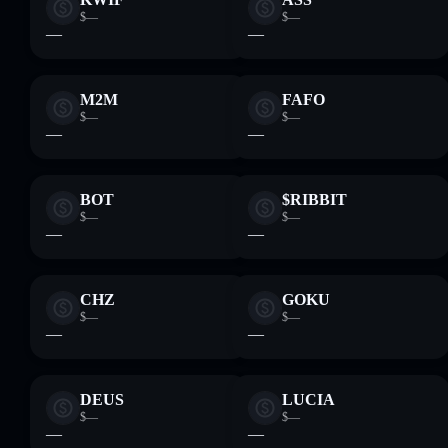
$—
$—
—
—
M2M
FAFO
$—
$—
—
—
BOT
$RIBBIT
$—
$—
—
—
CHZ
GOKU
$—
$—
—
—
DEUS
LUCIA
$—
$—
—
—