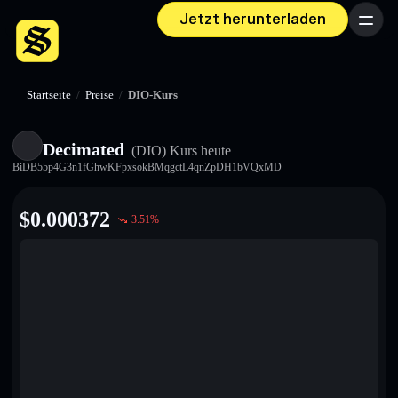
Jetzt herunterladen
Menü
Startseite
/
Preise
/
DIO-Kurs
Decimated
(DIO)
Kurs heute
BiDB55p4G3n1fGhwKFpxsokBMqgctL4qnZpDH1bVQxMD
$
0.000372
3.51
%