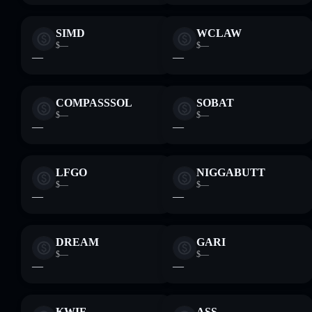
SIMD
WCLAW
$—
$—
—
—
COMPASSSOL
SOBAT
$—
$—
—
—
LFGO
NIGGABUTT
$—
$—
—
—
DREAM
GARI
$—
$—
—
—
KWIF
ASS