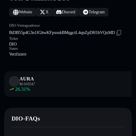
Website
X
Discord
Telegram
DIO-Vertragsadresse
BiDB55p4G3n1fGhwKFpxsokBMqgctL4qnZpDH1bVQxMD
Ticker
DIO
Status
Verifiziert
AURA
$
0.010547
26.31
%
DIO-FAQs