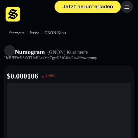
Jetzt herunterladen
Menü
Startseite
/
Preise
/
GNON-Kurs
Numogram
(GNON)
Kurs heute
HeJUFDxfJSzYFUuHLxkMqCgytU31G6mjP4wKviwqpump
$
0.000106
1.99
%