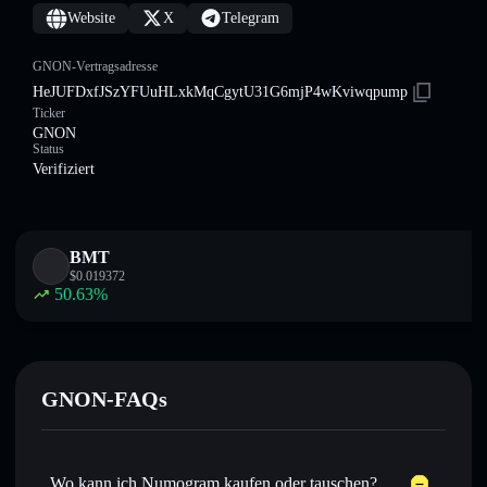
Website
X
Telegram
GNON-Vertragsadresse
HeJUFDxfJSzYFUuHLxkMqCgytU31G6mjP4wKviwqpump
Ticker
GNON
Status
Verifiziert
BMT
$
0.019372
50.63
%
GNON-FAQs
Wo kann ich Numogram kaufen oder tauschen?