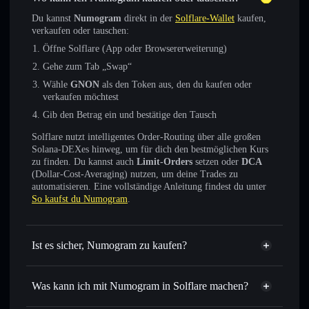
Du kannst
Numogram
direkt in der
Solflare-Wallet
kaufen,
verkaufen oder tauschen:
Öffne Solflare (App oder Browsererweiterung)
Gehe zum Tab „Swap“
Wähle
GNON
als den Token aus, den du kaufen oder
verkaufen möchtest
Gib den Betrag ein und bestätige den Tausch
Solflare nutzt intelligentes Order-Routing über alle großen
Solana-DEXes hinweg, um für dich den bestmöglichen Kurs
zu finden. Du kannst auch
Limit-Orders
setzen oder
DCA
(Dollar-Cost-Averaging) nutzen, um deine Trades zu
automatisieren. Eine vollständige Anleitung findest du unter
So kaufst du Numogram
.
Ist es sicher, Numogram zu kaufen?
Numogram
verifizierter Token
Was kann ich mit Numogram in Solflare machen?
Numogram
Solflare-Wallet